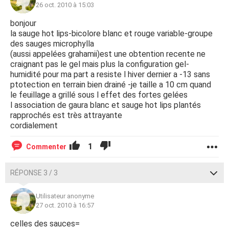
26 oct. 2010 à 15:03
bonjour
la sauge hot lips-bicolore blanc et rouge variable-groupe
des sauges microphylla
(aussi appelées grahamii)est une obtention recente ne
craignant pas le gel mais plus la configuration gel-
humidité pour ma part a resiste l hiver dernier a -13 sans
ptotection en terrain bien drainé -je taille a 10 cm quand
le feuillage a grillé sous l effet des fortes gelées
l association de gaura blanc et sauge hot lips plantés
rapprochés est très attrayante
cordialement
1
Commenter
RÉPONSE 3 / 3
Utilisateur anonyme
27 oct. 2010 à 16:57
celles des sauces=