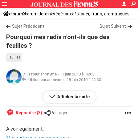
Forum
Forum Jardin
Végétaux
Potager, fruits, aromatiques
Sujet Précédent
Sujet Suivant
Pourquoi mes radis n'ont-ils que des
feuilles ?
Feuilles
Utilisateur anonyme
-
11 juin 2010 à 18:05
Utilisateur anonyme -
28 juin 2010 à 22:30
ils ont de jolies feuilles mais pas de racines ou un fil rouge.
Afficher la suite
Qui peut me dire ?
Répondre (3)
Partager
A voir également:
Mes radis ne grossissent pas