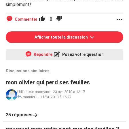
simplement!
0
Commenter
Afficher toute la discussion
Répondre
Posez votre question
Discussions similaires
mon olivier qui perd ses feuilles
Utilisateur anonyme
-
23 avr. 2010 à 12:17
mamieC.
-
1 févr. 2013 à 15:22
25 réponses