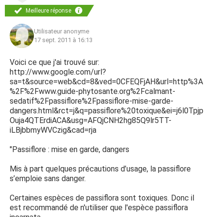
Meilleure réponse
Utilisateur anonyme
17 sept. 2011 à 16:13
Voici ce que j'ai trouvé sur:
http://www.google.com/url?
sa=t&source=web&cd=8&ved=0CFEQFjAH&url=http%3A
%2F%2Fwww.guide-phytosante.org%2Fcalmant-
sedatif%2Fpassiflore%2Fpassiflore-mise-garde-
dangers.html&rct=j&q=passiflore%20toxique&ei=j6l0Tpjp
Ouja4QTErdiACA&usg=AFQjCNH2hg85Q9lr5TT-
iLBjbbmyWVCzig&cad=rja
"Passiflore : mise en garde, dangers
Mis à part quelques précautions d’usage, la passiflore
s’emploie sans danger.
Certaines espèces de passiflora sont toxiques. Donc il
est recommandé de n'utiliser que l'espèce passiflora