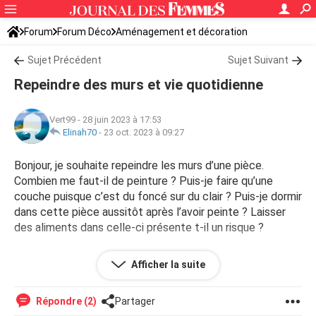
Forum
Forum Déco
Aménagement et décoration
Couleur et déco
Sujet Précédent
Sujet Suivant
Repeindre des murs et vie quotidienne
Vert99
-
28 juin 2023 à 17:53
Elinah70
-
23 oct. 2023 à 09:27
Bonjour, je souhaite repeindre les murs d’une pièce.
Combien me faut-il de peinture ? Puis-je faire qu’une
couche puisque c’est du foncé sur du clair ? Puis-je dormir
dans cette pièce aussitôt après l’avoir peinte ? Laisser
des aliments dans celle-ci présente t-il un risque ?
Merci pour vos réponses :)
Afficher la suite
Répondre (2)
Partager