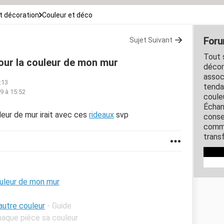
 décoration
Couleur et déco
Foru
Sujet Suivant
Tout s
our la couleur de mon mur
décora
assoc
:13
tenda
19 à 15:52
coule
Échan
uleur de mur irait avec ces
rideaux
svp
conse
comme
transf
ouleur de mon mur
autre couleur
- Guide
chaque pièce sa couleur