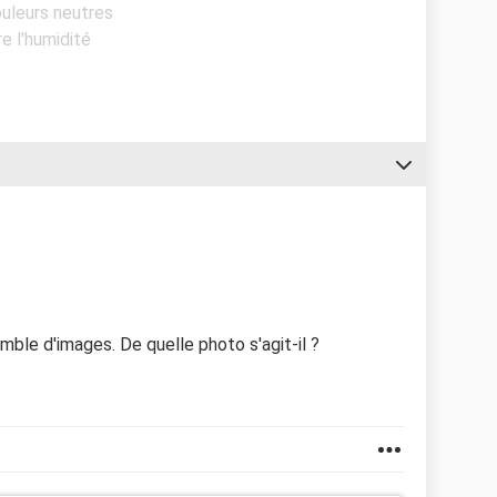
ouleurs neutres
re l'humidité
mble d'images. De quelle photo s'agit-il ?