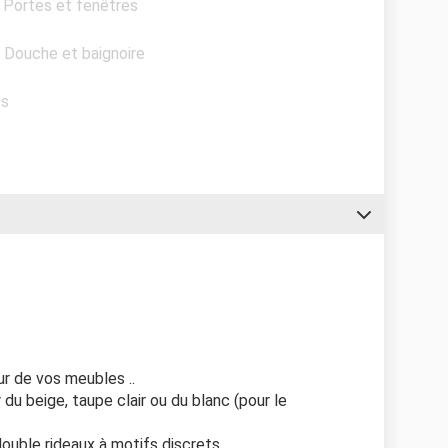
- Portes et fenêtres
- Douche et baignoire
es
r de vos meubles ..
 du beige, taupe clair ou du blanc (pour le
double rideaux à motifs discrets.