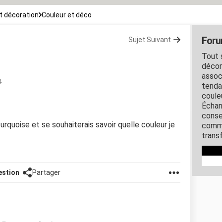
 décoration
Couleur et déco
Foru
Sujet Suivant
Tout s
décora
assoc
4
tenda
coule
Échan
conse
urquoise et se souhaiterais savoir quelle couleur je
comme
transf
estion
Partager