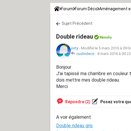
Forum
Forum Déco
Aménagement et
Sujet Précédent
Double rideau
Résolu
jorty
-
Modifié le 5 mars 2016 à 09:0
custndeco
-
8 mars 2016 à 00:23
Bonjour
J'ai tapissé ma chambre en couleur t
dois mettre mes double rideau.
Merci
Répondre (2)
Posez votre qu
A voir également:
Double rideau gris