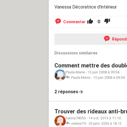
Vanessa Décoratrice d'intérieur
0
Commenter
Répond
Discussions similaires
Comment mettre des double
Paule-Marie
-
13 juin 2008 à 09:04
Paule-Marie
-
13 juin 2008 à 09:04
2 réponses
Trouver des rideaux anti-br
hanna78055
-
14 oct. 2013 à 11:10
valerie19
-
20 janv. 2026 à 18:12