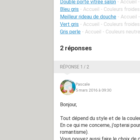
Double porte vitrée salon
- Accueil 
Bleu gris
- Accueil - Couleurs froides
Meilleur rideau de douche
- Accueil 
Vert gris
- Accueil - Couleurs froides
Gris perle
- Accueil - Couleurs neutr
2 réponses
RÉPONSE 1 / 2
Pascale
5 mars 2016 à 09:30
Bonjour,
Tout dépend du style et de la couleu
En ce qui me concerne, j'opterai pour
romantisme).
Vous pouvez aussi faire le choix de 