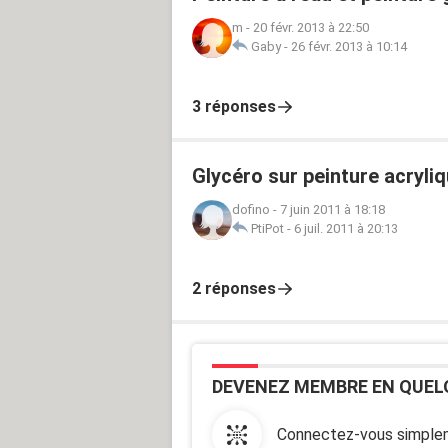
m
-
20 févr. 2013 à 22:50
Gaby
-
26 févr. 2013 à 10:14
3 réponses
Glycéro sur peinture acryliq
dofino
-
7 juin 2011 à 18:18
PtiPot
-
6 juil. 2011 à 20:13
2 réponses
DEVENEZ MEMBRE EN QUEL
Connectez-vous simplem