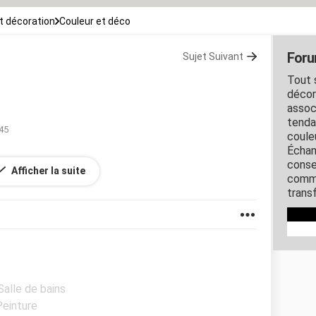
 décoration
Couleur et déco
Foru
Sujet Suivant
Tout s
décora
assoc
tenda
:45
coule
Échan
conse
Afficher la suite
e vert anis ? merci de repondre
comme
transf
Salle de bains
Peinture