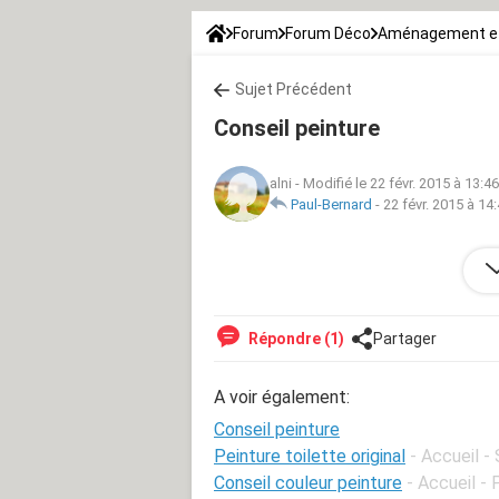
Forum
Forum Déco
Aménagement et
Sujet Précédent
Conseil peinture
alni
-
Modifié le 22 févr. 2015 à 13:46
Paul-Bernard
-
22 févr. 2015 à 14
Bonjour,
urgent comment attenuer ma peintur
Répondre (1)
Partager
A voir également:
Conseil peinture
Peinture toilette original
- Accueil - 
Conseil couleur peinture
- Accueil - 