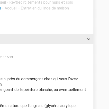
ueil - Rev&ecirc;tements pour murs et sols
e
- Accueil - Entretien du linge de maison
015 16:19
re auprès du commerçant chez qui vous l'avez
n.
élangeant de la peinture blanche, ou éventuellement
ême nature que l'originale (glycéro, acrylique,