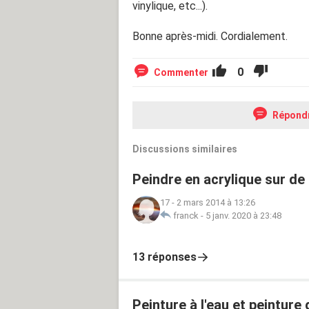
vinylique, etc...).
Bonne après-midi. Cordialement.
0
Commenter
Répond
Discussions similaires
Peindre en acrylique sur de 
17
-
2 mars 2014 à 13:26
franck
-
5 janv. 2020 à 23:48
13 réponses
Peinture à l'eau et peinture