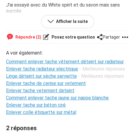
J'ai essayé avec du White spirit et du savon mais sans
succès
Afficher la suite
Auriez vous des conseils pour moi s'il vous plaît ?
Merci beaucoup
Répondre (2)
Posez votre question
Partager
Tiphanie
A voir également:
Comment enlever tache vêtement déteint sur radiateur
Enlever tache radiateur electrique
- Meilleures réponses
Linge déteint sur sèche serviette
- Meilleures réponses
Enlever tache de cerise sur vetement
Enlever tache vetement deteint
Comment enlever tache jaune sur nappe blanche
Enlever tache sur béton ciré
Enlever colle étiquette sur métal
2 réponses