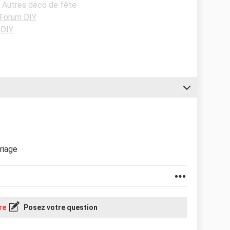
- Autres déco de fête
Forum DIY
 DIY
riage
re
Posez votre question