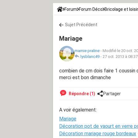
Forum
Forum Déco
Bricolage et loisi
Sujet Précédent
Mariage
mamie praline
-
Modifié le 20 oct. 2
lysblanc49
-
27 oct. 2013 à 08:37
combien de cm dois faire 1 coussin 
merci est bon dimanche
Répondre (1)
Partager
A voir également:
Mariage
Décoration pot de yaourt en verre p
Décoration mariage rouge bordeaux