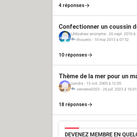
4 réponses
Confectionner un coussin de
Utilisateur anonyme
-
26 sept. 2010 à
thoueris
-
10 mai 2013 à 07:52
10 réponses
Thème de la mer pour un m
sandra
-
13 oct. 2005 à 12:05
verveine2023
-
26 juil. 2023 à 16:01
18 réponses
DEVENEZ MEMBRE EN QUEL