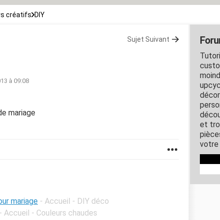
rs créatifs
DIY
Foru
Sujet Suivant
Tutori
custo
moind
013 à 09:08
upcyc
décor
perso
de mariage
décou
et tro
pièce
votre 
our mariage
- Accueil - DIY déco
- Accueil - Couleurs chaudes