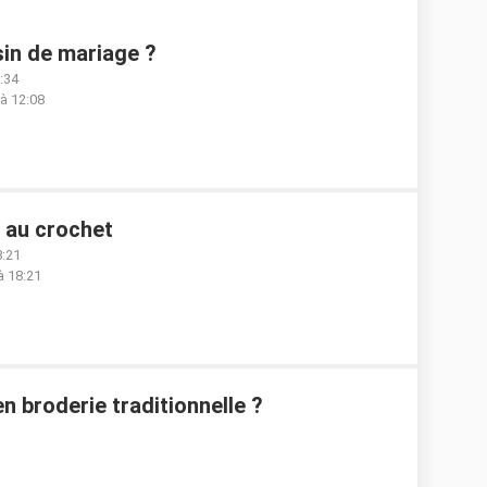
in de mariage ?
9:34
 à 12:08
 au crochet
8:21
à 18:21
n broderie traditionnelle ?