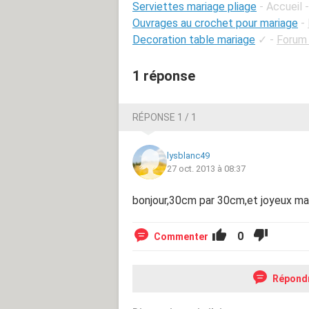
Serviettes mariage pliage
- Accueil 
Ouvrages au crochet pour mariage
-
Decoration table mariage
✓
-
Forum
1 réponse
RÉPONSE 1 / 1
lysblanc49
27 oct. 2013 à 08:37
bonjour,30cm par 30cm,et joyeux ma
0
Commenter
Répond