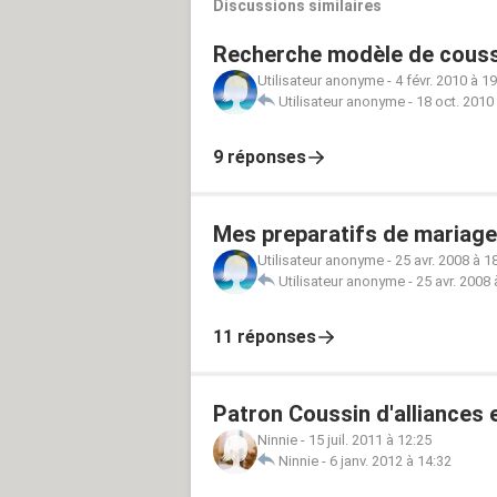
Discussions similaires
Recherche modèle de couss
Utilisateur anonyme
-
4 févr. 2010 à 1
Utilisateur anonyme
-
18 oct. 2010
9 réponses
Mes preparatifs de mariage
Utilisateur anonyme
-
25 avr. 2008 à 1
Utilisateur anonyme
-
25 avr. 2008 
11 réponses
Patron Coussin d'alliances e
Ninnie
-
15 juil. 2011 à 12:25
Ninnie
-
6 janv. 2012 à 14:32