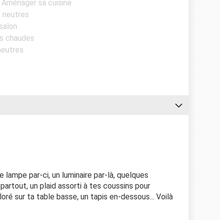
- Aménager sa cuisine
s neutres
 salon
rs chaudes
neutres
e lampe par-ci, un luminaire par-là, quelques
artout, un plaid assorti à tes coussins pour
oré sur ta table basse, un tapis en-dessous... Voilà