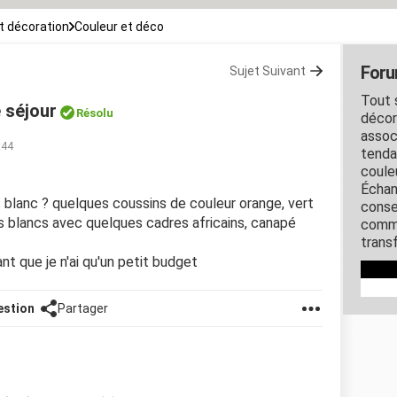
 décoration
Couleur et déco
Foru
Sujet Suivant
Tout s
 séjour
Résolu
décora
assoc
:44
tenda
coule
Échan
blanc ? quelques coussins de couleur orange, vert
conse
urs blancs avec quelques cadres africains, canapé
comme
transf
t que je n'ai qu'un petit budget
estion
Partager