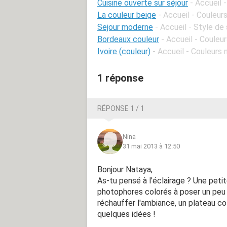
Cuisine ouverte sur séjour
- Accueil 
La couleur beige
- Accueil - Couleur
Sejour moderne
- Accueil - Style de
Bordeaux couleur
- Accueil - Couleu
Ivoire (couleur)
- Accueil - Couleurs 
1 réponse
RÉPONSE 1 / 1
Nina
31 mai 2013 à 12:50
Bonjour Nataya,
As-tu pensé à l'éclairage ? Une petit
photophores colorés à poser un peu p
réchauffer l'ambiance, un plateau col
quelques idées !