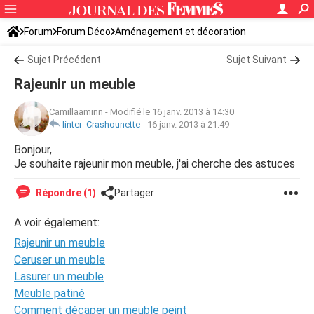
Forum
Forum Déco
Aménagement et décoration
Idées déco, aménagement
Sujet Précédent
Sujet Suivant
Rajeunir un meuble
Camillaaminn
-
Modifié le 16 janv. 2013 à 14:30
linter_Crashounette
-
16 janv. 2013 à 21:49
Bonjour,
Je souhaite rajeunir mon meuble, j'ai cherche des astuces
Répondre (1)
Partager
A voir également:
Rajeunir un meuble
Ceruser un meuble
Lasurer un meuble
Meuble patiné
Comment décaper un meuble peint