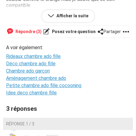
compatible.
Afficher la suite
Si vous-pouviez me donner des idées sa serait super !
Merci d'avance
Répondre (3)
Posez votre question
Partager
A voir également:
Rideaux chambre ado fille
Déco chambre ado fille
Chambre ado garçon
Aménagement chambre ado
Petite chambre ado fille cocooning
Idee deco chambre fille
3 réponses
RÉPONSE 1 / 3