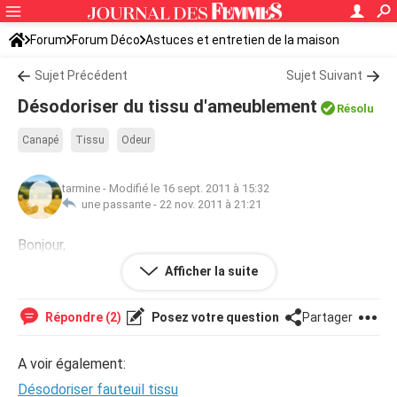
Forum
Forum Déco
Astuces et entretien de la maison
Sujet Précédent
Sujet Suivant
Désodoriser du tissu d'ameublement
Résolu
Canapé
Tissu
Odeur
tarmine
-
Modifié le 16 sept. 2011 à 15:32
une passante -
22 nov. 2011 à 21:21
Bonjour,
comment nettoyer un canapé en tissu, le désodoriser, car
Afficher la suite
mes chats se couchent dessus. Mercei
Répondre (2)
Posez votre question
Partager
A voir également:
Désodoriser fauteuil tissu