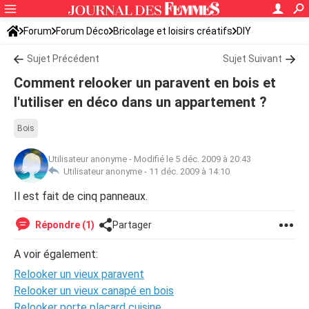
Forum
Forum Déco
Bricolage et loisirs créatifs
DIY
Sujet Précédent
Sujet Suivant
Comment relooker un paravent en bois et
l'utiliser en déco dans un appartement ?
Bois
Utilisateur anonyme
-
Modifié le 5 déc. 2009 à 20:43
Utilisateur anonyme -
11 déc. 2009 à 14:10
Il est fait de cinq panneaux.
Répondre (1)
Partager
A voir également:
Relooker un vieux paravent
Relooker un vieux canapé en bois
Relooker porte placard cuisine