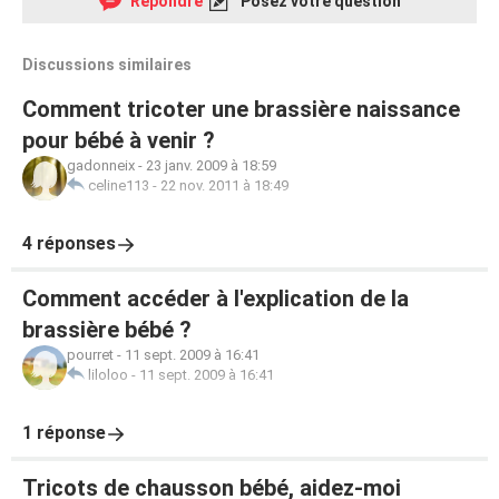
Répondre
Posez votre question
Discussions similaires
Comment tricoter une brassière naissance
pour bébé à venir ?
gadonneix
-
23 janv. 2009 à 18:59
celine113
-
22 nov. 2011 à 18:49
4 réponses
Comment accéder à l'explication de la
brassière bébé ?
pourret
-
11 sept. 2009 à 16:41
liloloo
-
11 sept. 2009 à 16:41
1 réponse
Tricots de chausson bébé, aidez-moi