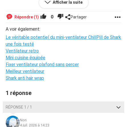
Afficher la suite
0
Répondre (1)
Partager
fizkes - stock.adobe.com
Le mini-ventilateur ChillPill de Shark fait fureur. Il est à la
A voir également:
fois ventilateur, brumisateur et même offre une fonction
Le véritable potentiel du mini-ventilateur ChillPill de Shark
de fraîcheur instantanée pour la peau. Après un week-end
une fois testé
d'utilisation intense, sa performance m'a bluffée : l'effet
rafraîchissant a été immédiat et sa batterie a duré plus
Ventilateur retro
que je ne l'espérais. Cependant, son mode boost est
Mini cuisine équipée
assez bruyant et son prix pourrait décourager certains,
Fixer ventilateur plafond sans percer
129,99€ hors soldes. En somme, un excellent compagnon
Meilleur ventilateur
d'été pour ceux qui aiment rester au frais. Et-vous, quelles
Shark anti hair wrap
sont vos astuces pour vous rafraîchir pendant l'été ?
Source
1 réponse
RÉPONSE 1 / 1
Non
4 juil. 2026 à 14:23