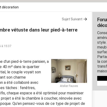
 décoration
Foru
Sujet Suivant
déco
mbre vétuste dans leur pied-à-terre
Conse
aména
style
6 à 15:37
meubl
surfa
Parta
e d'un pied-à-terre parisien, a
la co
trans
e 40 m² dans le quartier
maiso
tial, le couple voyait son
dant son charme
on a été collaboré avec
Atelier Fauves
ses tâches : fenêtres,
 défis, chaque espace a été optimisé pour maximiser
e projet a été la chambre à coucher, rénovée avec
époque. Qu'en pensez-vous de ce type de projet de