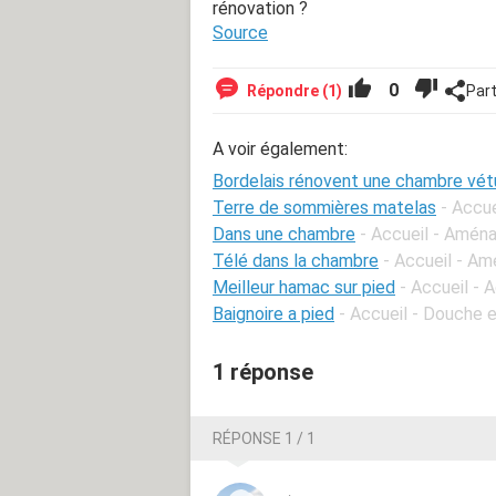
rénovation ?
Source
0
Répondre (1)
Par
A voir également:
Bordelais rénovent une chambre vétu
Terre de sommières matelas
- Accue
Dans une chambre
- Accueil - Amén
Télé dans la chambre
- Accueil - A
Meilleur hamac sur pied
- Accueil - 
Baignoire a pied
- Accueil - Douche e
1 réponse
RÉPONSE 1 / 1