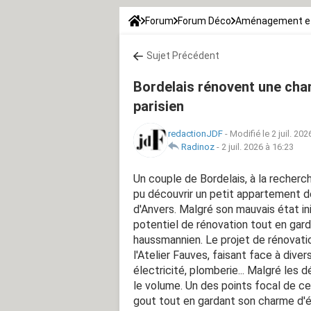
Forum
Forum Déco
Aménagement et
Sujet Précédent
Bordelais rénovent une cha
parisien
redactionJDF
-
Modifié le 2 juil. 202
Radinoz
-
2 juil. 2026 à 16:23
Un couple de Bordelais, à la recherch
pu découvrir un petit appartement d
d'Anvers. Malgré son mauvais état ini
potentiel de rénovation tout en gar
haussmannien. Le projet de rénovati
l'Atelier Fauves, faisant face à diver
électricité, plomberie... Malgré les
le volume. Un des points focal de c
gout tout en gardant son charme d'