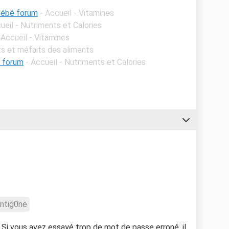
 bébé forum
- Accueil - Vitamines
ueil - Nutriments et Calories
 Accueil - Vitamines
its et méfaits des aliments
s forum
- Accueil - Nutriments et Calories
ntig0ne
i vous avez essayé trop de mot de passe erroné, il