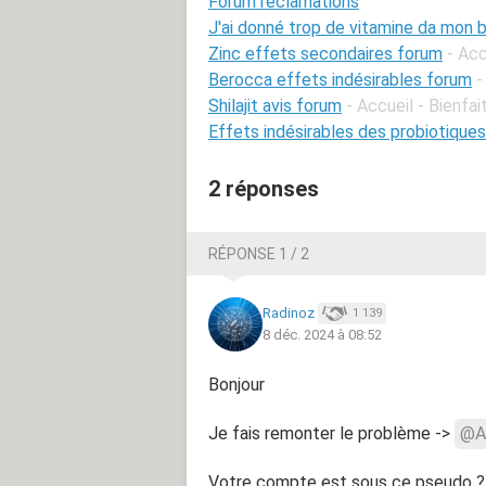
Forum réclamations
J'ai donné trop de vitamine da mon
Zinc effets secondaires forum
- Acc
Berocca effets indésirables forum
-
Shilajit avis forum
- Accueil - Bienfa
Effets indésirables des probiotique
2 réponses
RÉPONSE 1 / 2
Radinoz
1 139
8 déc. 2024 à 08:52
Bonjour
Je fais remonter le problème ->
@A
Votre compte est sous ce pseudo ? S