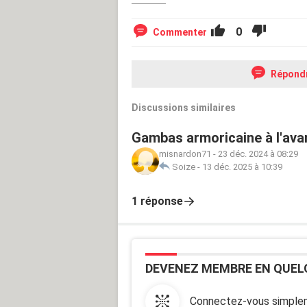
0
Commenter
Répond
Discussions similaires
Gambas armoricaine à l'ava
misnardon71
-
23 déc. 2024 à 08:29
Soize
-
13 déc. 2025 à 10:39
1 réponse
DEVENEZ MEMBRE EN QUEL
Connectez-vous simplem