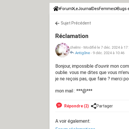
Forum
LeJournalDesFemmes
Bugs 
Sujet Précédent
Réclamation
chelmi
-
Modifié le 7 déc. 2024 à 17
Antig0ne
-
9 déc. 2024 à 10:46
Bonjour, impossible d'ouvrir mon comp
oublie. vous me dites que vous m'en
je ne reçois pas, que faire ? merci p
mon mail : ***@***
Répondre (2)
Partager
A voir également: