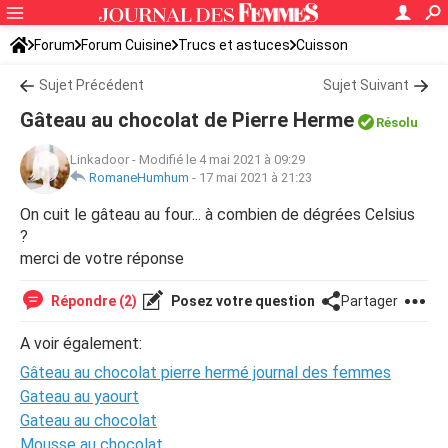
Forum
Forum Cuisine
Trucs et astuces
Cuisson
Sujet Précédent
Sujet Suivant
Gâteau au chocolat de Pierre Herme
Résolu
Linkadoor
-
Modifié le 4 mai 2021 à 09:29
RomaneHumhum
-
17 mai 2021 à 21:23
On cuit le gâteau au four... à combien de dégrées Celsius
?
merci de votre réponse
Répondre (2)
Posez votre question
Partager
A voir également:
Gâteau au chocolat pierre hermé journal des femmes
Gateau au yaourt
Gateau au chocolat
Mousse au chocolat