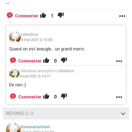
--
1
Commenter
Linkadoor
4 mai 2021 à 13:45
Quand on est aveugle... un grand merci.
0
Commenter
Utilisateur anonyme
>
Linkadoor
4 mai 2021 à 14:11
De rien ;)
0
Commenter
RÉPONSE 2 / 2
RomaneHumhum