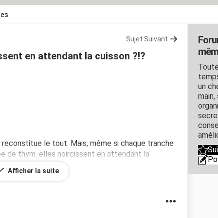
ces
Foru
Sujet Suivant
mêm
sent en attendant la cuisson ?!?
Toute
temps
un ch
main, 
organ
secre
conse
amélio
reconstitue le tout. Mais, même si chaque tranche
Su
ée de thym, elles noircissent en attendant la
Po
atement parce que les invités ne sont pas prêts à
Afficher la suite