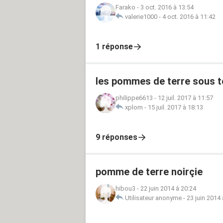
Farako
-
3 oct. 2016 à 13:54
valerie1000
-
4 oct. 2016 à 11:42
1 réponse
les pommes de terre sous to
philippe6613
-
12 juil. 2017 à 11:57
xplom
-
15 juil. 2017 à 18:13
9 réponses
pomme de terre noirçie
hibou3
-
22 juin 2014 à 20:24
Utilisateur anonyme
-
23 juin 2014 