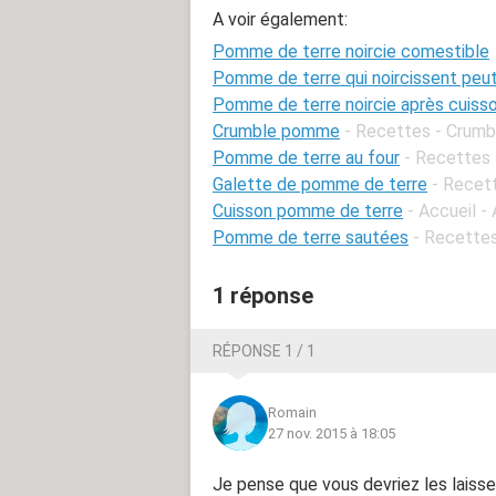
A voir également:
Pomme de terre noircie comestible
Pomme de terre qui noircissent peu
Pomme de terre noircie après cuiss
Crumble pomme
- Recettes - Crum
Pomme de terre au four
- Recettes 
Galette de pomme de terre
- Recet
Cuisson pomme de terre
- Accueil 
Pomme de terre sautées
- Recette
1 réponse
RÉPONSE 1 / 1
Romain
27 nov. 2015 à 18:05
Je pense que vous devriez les laiss