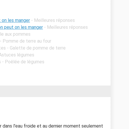
t on les manger
- Meilleures réponses
on peut on les manger
- Meilleures réponses
ble aux pommes
- Pomme de terre au four
tes - Galette de pomme de terre
- Astuces légumes
s - Poêlée de légumes
er dans l'eau froide et au dernier moment seulement