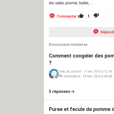
les saler, poivrer, huiler, ...
1
Commenter
Répond
Discussions similaires
Comment congeler des pomme
?
Seb_le_Cuistot
-
17 avr. 2015 à 12:16
Christalline
-
19 févr. 2019 à 09:58
5 réponses
Puree et fecule de pomme d