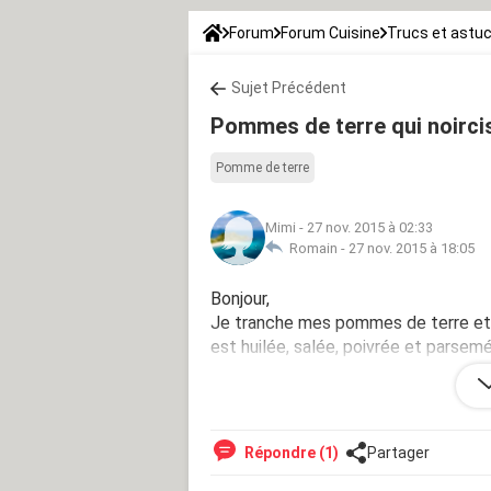
Forum
Forum Cuisine
Trucs et astu
Sujet Précédent
Pommes de terre qui noircis
Pomme de terre
Mimi
-
27 nov. 2015 à 02:33
Romain -
27 nov. 2015 à 18:05
Bonjour,
Je tranche mes pommes de terre et 
est huilée, salée, poivrée et parsem
cuisson. Je ne peux les cuire immédi
manger. Existe-t-il un truc?
Répondre (1)
Partager