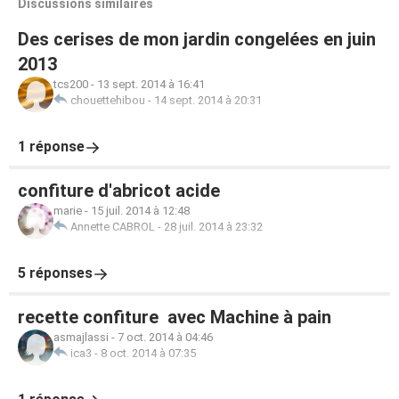
Discussions similaires
Des cerises de mon jardin congelées en juin
2013
tcs200
-
13 sept. 2014 à 16:41
chouettehibou
-
14 sept. 2014 à 20:31
1 réponse
confiture d'abricot acide
marie
-
15 juil. 2014 à 12:48
Annette CABROL
-
28 juil. 2014 à 23:32
5 réponses
recette confiture avec Machine à pain
asmajlassi
-
7 oct. 2014 à 04:46
ica3
-
8 oct. 2014 à 07:35