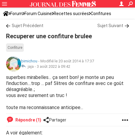
Forum
Forum Cuisine
Recettes sucrées
Confitures
Sujet Précédent
Sujet Suivant
Recuperer une confiture brulee
Confiture
bimichou
-
Modifié le 20 août 2014 à 17:37
jaja -
3 août 2022 à 09:42
superbes mirabelles... ça sent bon! je monte un peu
l'induction....trop ... paf 5litres de confiture avec ce goût
désagréable..;
vous avez surement un truc !
toute ma reconnaissance anticipee...
Répondre (1)
Partager
A voir également: