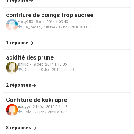
1 réponse
confiture de coings trop sucrée
vicky350
-
8 oct. 2014 à 09:40
La_Redac_Cuisine
-
17 nov. 2016 à 11:58
1 réponse
acidité des prune
bitilud
-
19 déc. 2014 à 13:05
Danica
-
28 déc. 2014 à 00:00
2 réponses
Confiture de kaki âpre
nadyyy
-
24 févr. 2015 à 14:43
Lolo
-
21 janv. 2023 à 17:25
8 réponses