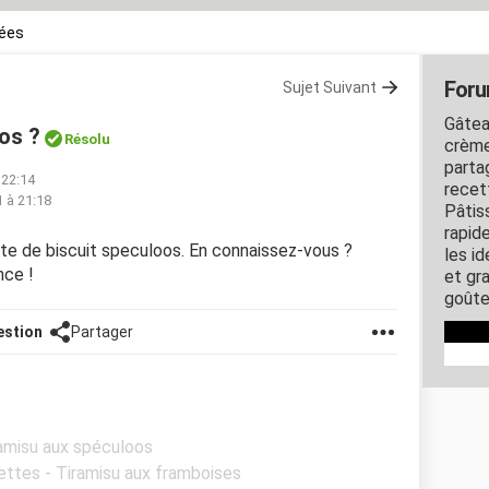
rées
Foru
Sujet Suivant
Gâtea
os ?
Résolu
crème
parta
 22:14
recet
1 à 21:18
Pâtis
rapid
te de biscuit speculoos. En connaissez-vous ?
les i
nce !
et gra
goûte
estion
Partager
ramisu aux spéculoos
ettes - Tiramisu aux framboises