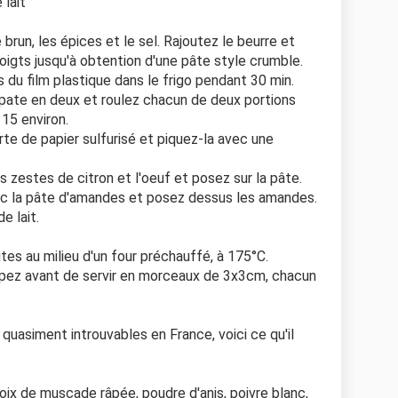
 lait
e brun, les épices et le sel. Rajoutez le beurre et
igts jusqu'à obtention d'une pâte style crumble.
 du film plastique dans le frigo pendant 30 min.
 pate en deux et roulez chacun de deux portions
 15 environ.
te de papier sulfurisé et piquez-la avec une
zestes de citron et l'oeuf et posez sur la pâte.
ec la pâte d'amandes et posez dessus les amandes.
e lait.
es au milieu d'un four préchauffé, à 175°C.
coupez avant de servir en morceaux de 3x3cm, chacun
uasiment introuvables en France, voici ce qu'il
noix de muscade râpée, poudre d'anis, poivre blanc,