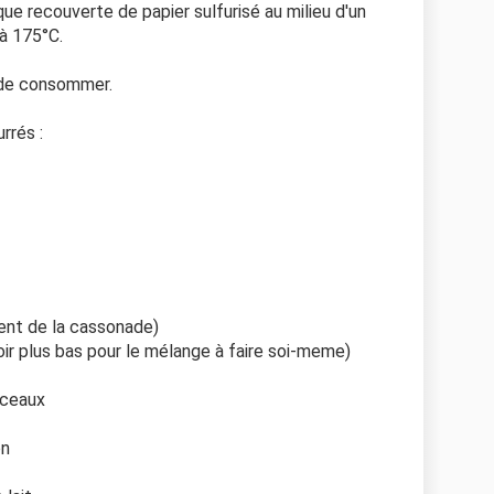
ue recouverte de papier sulfurisé au milieu d'un
à 175°C.
t de consommer.
rrés :
ent de la cassonade)
ir plus bas pour le mélange à faire soi-meme)
rceaux
on