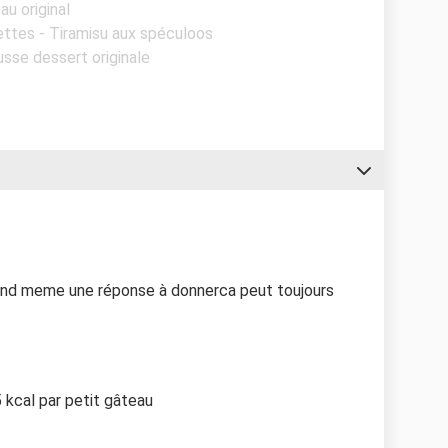
au original
ettes - Tiramisu aux spéculoos
sse dessert originale
quand meme une réponse à donnerca peut toujours
 kcal par petit gâteau