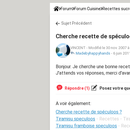
Forum
Forum Cuisine
Recettes suc
Sujet Précédent
Cherche recette de spéculo
VINCENT
-
Modifié le 30 nov. 2007 à
Madebyhappyhands
-
6 juin 201
Bonjour. Je cherche une bonne recet
J'attends vos réponses, merci d'ava
Répondre (1)
Posez votre qu
A voir également:
Cherche recette de spéculoos ?
Tiramisu speculoos
- Recettes - Ti
Tiramisu framboise speculoos
- Rec