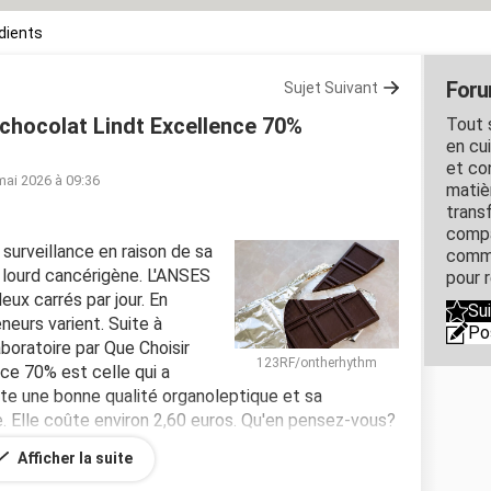
édients
Forum
Sujet Suivant
 chocolat Lindt Excellence 70%
Tout s
en cui
et con
mai 2026 à 09:36
matiè
trans
compa
 surveillance en raison de sa
comme
 lourd cancérigène. L'ANSES
pour 
eux carrés par jour. En
Su
neurs varient. Suite à
Po
aboratoire par Que Choisir
123RF/ontherhythm
ce 70% est celle qui a
nte une bonne qualité organoleptique et sa
. Elle coûte environ 2,60 euros. Qu'en pensez-vous?
on à la tablette de chocolat que nous achetons?
Afficher la suite