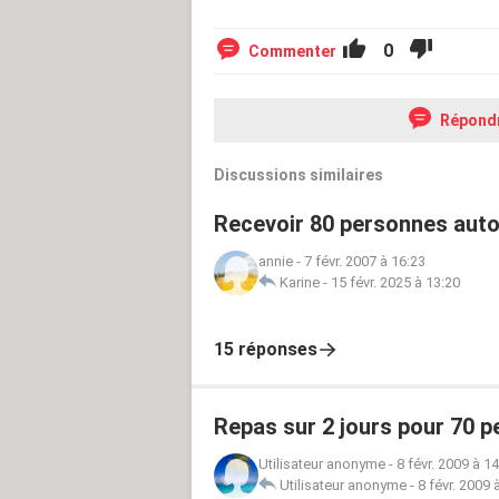
0
Commenter
Répond
Discussions similaires
Recevoir 80 personnes autou
annie
-
7 févr. 2007 à 16:23
Karine
-
15 févr. 2025 à 13:20
15 réponses
Repas sur 2 jours pour 70 
Utilisateur anonyme
-
8 févr. 2009 à 1
Utilisateur anonyme
-
8 févr. 2009 