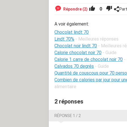
0
Répondre (2)
Par
A voir également:
Chocolat lindt 70
Lindt 70%
- Meilleures réponses
Chocolat noir lindt 70
- Meilleures r
Calorie chocolat noir 70
- Guide
Calorie 1 carre de chocolat noir 70
-
Calvados 70 degrés
- Guide
Quantité de couscous pour 70 pers
Combien de calories par jour pour 
alimentaire
2 réponses
RÉPONSE 1 / 2