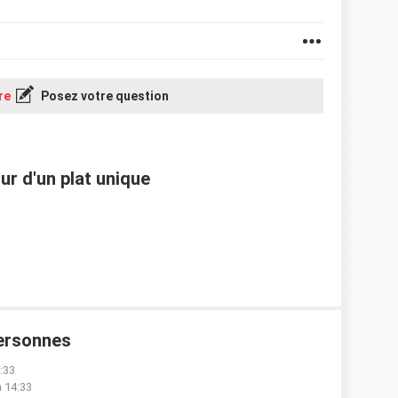
re
Posez votre question
r d'un plat unique
personnes
4:33
à 14:33