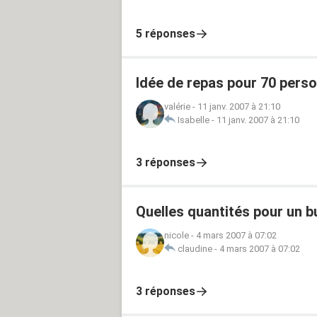
5 réponses
Idée de repas pour 70 pers
valérie
-
11 janv. 2007 à 21:10
Isabelle
-
11 janv. 2007 à 21:10
3 réponses
Quelles quantités pour un b
nicole
-
4 mars 2007 à 07:02
claudine
-
4 mars 2007 à 07:02
3 réponses