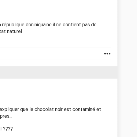
a république doniniquaine il ne contient pas de
tat naturel
expliquer que le chocolat noir est contaminé et
pres...
! ????