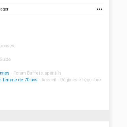
tager
éponses
 Guide
onnes
-
Forum Buffets, apéritifs
une femme de 70 ans
- Accueil - Régimes et équilibre