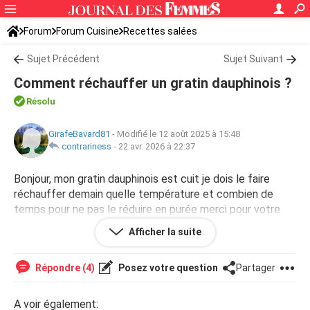
Forum
Forum Cuisine
Recettes salées
Sujet Précédent
Sujet Suivant
Comment réchauffer un gratin dauphinois ?
Résolu
GirafeBavard81
-
Modifié le 12 août 2025 à 15:48
contrariness
-
22 avr. 2026 à 22:37
Bonjour, mon gratin dauphinois est cuit je dois le faire
réchauffer demain quelle température et combien de
temps pour ne pas le réduire en purée merci pour votre
réponse
Afficher la suite
Répondre (4)
Posez votre question
Partager
A voir également: