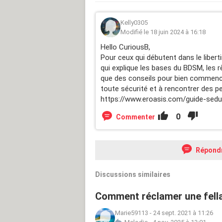
Kelly0305
Modifié le 18 juin 2024 à 16:18
Hello CuriousB,
Pour ceux qui débutent dans le libert
qui explique les bases du BDSM, les
que des conseils pour bien commencer
toute sécurité et à rencontrer des 
https://www.eroasis.com/guide-sedu
0
Commenter
Répond
Discussions similaires
Comment réclamer une fella
Marie59113
-
24 sept. 2021 à 11:26