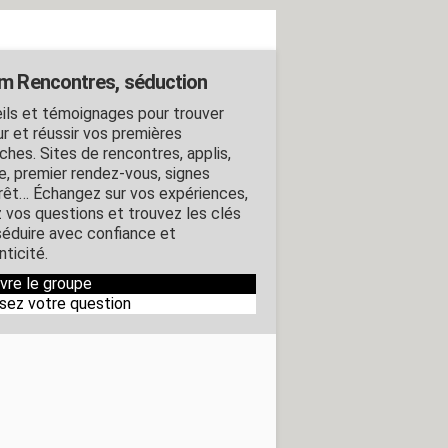
m Rencontres, séduction
ils et témoignages pour trouver
ur et réussir vos premières
ches. Sites de rencontres, applis,
e, premier rendez-vous, signes
érêt… Échangez sur vos expériences,
 vos questions et trouvez les clés
séduire avec confiance et
ticité.
ivre le groupe
sez votre question