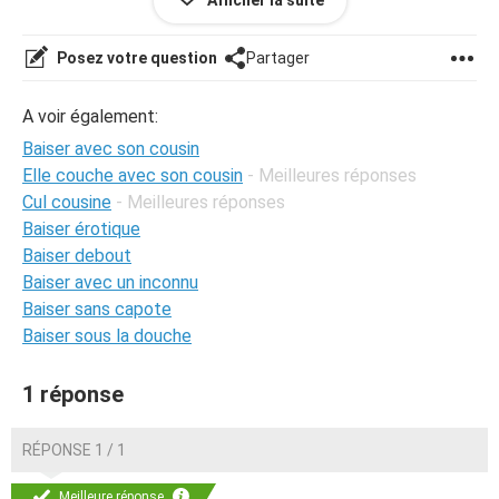
Afficher la suite
même si au fond de moi j'ai très envie de coucher encore
avec lui car je suis en manque de sexe et il sait à merveille
me
faire l'amour
et me donner rapidement du plaisir
Posez votre question
Partager
jusqu'à l'orgasme.
Merci par avances de vos réponses.
A voir également:
Baiser avec son cousin
Elle couche avec son cousin
- Meilleures réponses
Cul cousine
- Meilleures réponses
Baiser érotique
Baiser debout
Baiser avec un inconnu
Baiser sans capote
Baiser sous la douche
1 réponse
RÉPONSE 1 / 1
Meilleure réponse