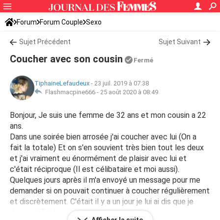
Forum
Forum Couple
Sexo
Sujet Précédent
Sujet Suivant
Coucher avec son cousin
Fermé
TiphaineLefaudeux
-
23 juil. 2019 à 07:38
Flashmacpine666 -
25 août 2020 à 08:49
Bonjour, Je suis une femme de 32 ans et mon cousin a 22
ans.
Dans une soirée bien arrosée j'ai coucher avec lui (On a
fait la totale) Et on s'en souvient très bien tout les deux
et j'ai vraiment eu énormément de plaisir avec lui et
c'était réciproque (Il est célibataire et moi aussi).
Quelques jours après il m'a envoyé un message pour me
demander si on pouvait continuer à coucher régulièrement
et discrètement. C'était il y a un jour je lui ai dis que je
devais réfléchir mais je ne sais pas si je devrais accepter