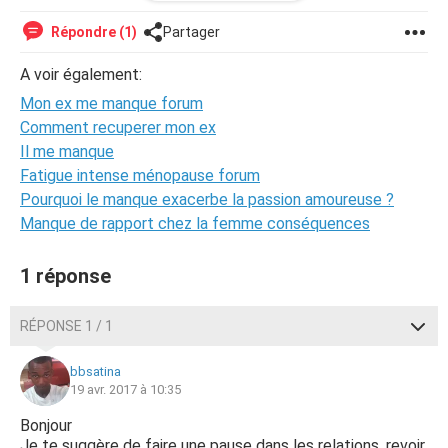
suis toujours revenues vers lui îl m'a repoussé à plusieurs
reprise maintenant il a fait sa vie croyez vous qu'il
Répondre (1)
Partager
reviendra sachant que j'étais sa première fois à lui .. Je
voudrais temps qu'il revienne
A voir également:
Mon ex me manque forum
Ou donnez moi des conseils pour l'oublier svp ...
Comment recuperer mon ex
Il me manque
Fatigue intense ménopause forum
Pourquoi le manque exacerbe la passion amoureuse ?
Manque de rapport chez la femme conséquences
1 réponse
RÉPONSE 1 / 1
bbsatina
19 avr. 2017 à 10:35
Bonjour
Je te suggère de faire une pause dans les relations, revoir