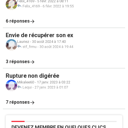
Felix_4169
-
5 févr. 2022 à 08:11
Felix_4169
-
6 févr. 2022 à 19:55
6 réponses
Envie de récupérer son ex
Lauriez
-
30 août 2024 à 17:40
stf_frmu
-
30 août 2024 à 19:44
3 réponses
Rupture non digérée
Mikalee60
-
17 janv. 2023 à 03:22
Lequi
-
27 janv. 2023 à 01:07
7 réponses
DEVENEZ MEMBRE EN QUELQUES CLICS