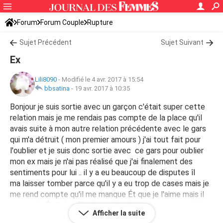
Forum
Forum Couple
Rupture
Sujet Précédent
Sujet Suivant
Ex
Lili8090
-
Modifié le 4 avr. 2017 à 15:54
bbsatina
-
19 avr. 2017 à 10:35
Bonjour je suis sortie avec un garçon c'était super cette
relation mais je me rendais pas compte de la place qu'il
avais suite à mon autre relation précédente avec le gars
qui m'a détruit ( mon premier amours ) j'ai tout fait pour
l'oublier et je suis donc sortie avec ce gars pour oublier
mon ex mais je n'ai pas réalisé que j'ai finalement des
sentiments pour lui .. il y a eu beaucoup de disputes îl
ma laisser tomber parce qu'il y a eu trop de cases mais je
me rend compte qu'il me manque Ét que je l'aime mais il
est partit Ét îl s'en fou de moi il m'a proposer une amitier
Afficher la suite
avec option sport de chambre J'ai pas besser les bras je