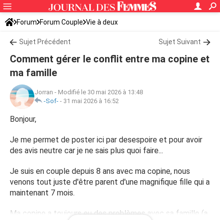
Forum
Forum Couple
Vie à deux
Sujet Précédent
Sujet Suivant
Comment gérer le conflit entre ma copine et
ma famille
Jorran
-
Modifié le 30 mai 2026 à 13:48
-Sof-
-
31 mai 2026 à 16:52
Bonjour,
Je me permet de poster ici par desespoire et pour avoir
des avis neutre car je ne sais plus quoi faire...
Je suis en couple depuis 8 ans avec ma copine, nous
venons tout juste d'être parent d'une magnifique fille qui a
maintenant 7 mois.
Ma copine a toujours eu des problèmes avec sa famille (a