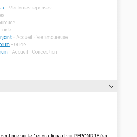
es
- Meilleures réponses
ses
oureuse
 Guide
njoint
- Accueil - Vie amoureuse
orum
- Guide
orum
- Accueil - Conception
, continue sur le 1er en cliquant sur REPONDRE (en