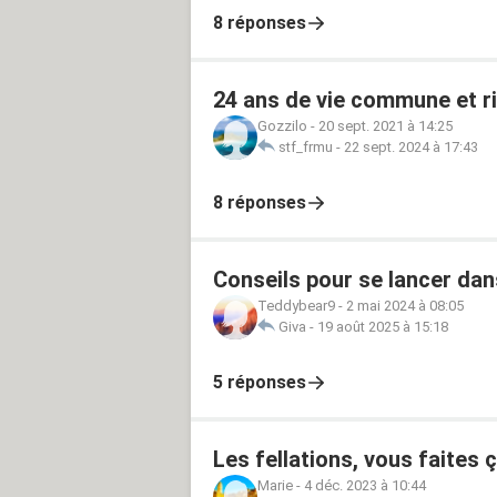
8 réponses
24 ans de vie commune et r
Gozzilo
-
20 sept. 2021 à 14:25
stf_frmu
-
22 sept. 2024 à 17:43
8 réponses
Conseils pour se lancer dans
Teddybear9
-
2 mai 2024 à 08:05
Giva
-
19 août 2025 à 15:18
5 réponses
Les fellations, vous faites ça
Marie
-
4 déc. 2023 à 10:44