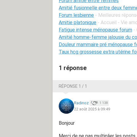
Forum amitié entre femmes
Amitié fusionnelle entre deux femm
Forum lesbienne
- Meilleures répon
Amitie platonique
- Accueil - Vie am
Fatigue intense ménopause forum
-
Amitié homme-femme jalousie du co
Douleur mammaire pré ménopause f
Taux hcg grossesse extra utérine f
1 réponse
RÉPONSE 1 / 1
Radinoz
1 138
22 août 2025 à 09:49
Bonjour
Merci de ne pas multiplier les posts