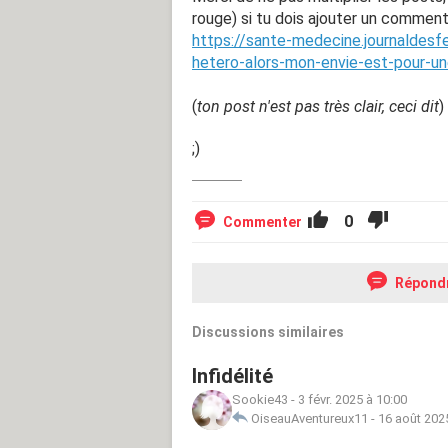
rouge) si tu dois ajouter un comment
https://sante-medecine.journaldes
hetero-alors-mon-envie-est-pour-une
(
ton post n'est pas très clair, ceci dit
)
;)
0
Commenter
Répond
Discussions similaires
Infidélité
Sookie43
-
3 févr. 2025 à 10:00
OiseauAventureux11
-
16 août 202