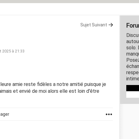
Foru
Sujet Suivant
Discu
autou
solo. 
t 2025 à 21:33
manqu
Posez
échan
respec
intim
eure amie reste fidèles a notre amitié puisque je
'aimais et envié de moi alors elle est loin d'être
tager