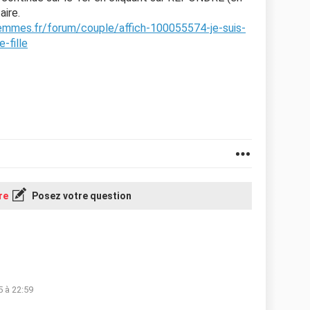
aire.
femmes.fr/forum/couple/affich-100055574-je-suis-
-fille
re
Posez votre question
5 à 22:59