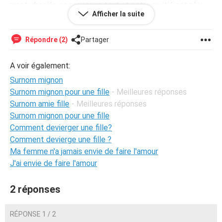
masturbación se provoque tout et notre amitié est plus
Afficher la suite
forte mais j'aimerais l'aidé pour ne pas envíe de moi et
envoyer des photos sexy et m'ecrire sur intimité cela me
rend mal mois somme chretienne on a jamais touché a une
Répondre (2)
Partager
fille alors il veut me touché aide moi ensuit elle m'est pas
lesbienne mais la masturbación souvant et regarder des
A voir également:
vídeo lesbienne a mis dans cette etat .
Surnom mignon
Surnom mignon pour une fille
- Meilleures réponses
Surnom amie fille
- Meilleures réponses
Surnom mignon pour une fille
Comment devierger une fille?
Comment devierge une fille ?
Ma femme n'a jamais envie de faire l'amour
J'ai envie de faire l'amour
2 réponses
RÉPONSE 1 / 2