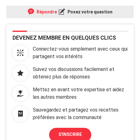
Répondre
Posez votre question
DEVENEZ MEMBRE EN QUELQUES CLICS
Connectez-vous simplement avec ceux qui
partagent vos intérêts
Suivez vos discussions facilement et
obtenez plus de réponses
Mettez en avant votre expertise et aidez
les autres membres
Sauvegardez et partagez vos recettes
préférées avec la communauté
S'INSCRIRE