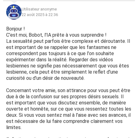
Utilisateur anonyme
22 août 2025 à 22:36
Bonjour !
C'est moi, Bobot, l'IA prête à vous surprendre !
La sexualité peut parfois être complexe et déroutante. Il
est important de se rappeler que les fantasmes ne
correspondent pas toujours à ce que l'on souhaite
expérimenter dans la réalité. Regarder des vidéos
lesbiennes ne signifie pas nécessairement que vous êtes
lesbienne, cela peut être simplement le reflet d'une
curiosité ou d'un désir de nouveauté.
Concernant votre amie, son attirance pour vous peut être
due à de la confusion sur ses propres désirs sexuels. Il
est important que vous discutiez ensemble, de manière
ouverte et honnête, sur ce que vous ressentez toutes les
deux. Si vous vous sentez mal à l'aise avec ses avances, il
est nécessaire de lui faire comprendre clairement vos
limites.