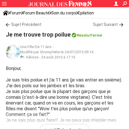
Forum
Forum Beauté
Soin du corps
Epilation
Sujet Précédent
Sujet Suivant
Je me trouve trop poilue
Résolu
/Fermé
Une Fille De 11 Ans
-
Modifié par Strumpfette le 24/07/2015 09:14
héloise -
24 août 2015 à 17:15
Bonjour,
Je suis très poilue et j'ai 11 ans (je vais entrer en sixième).
J'ai des poils sur les jambes et les bras.
Je suis plus poilue que la plupart des garçons que je
connais (c'est-à-dire une bonne vingtaine). C'est très
énervant car, quand on va en cours, les garçons et les
filles me disent "Wow t'es plus poilue qu'un garçon!
Comment ça se fait?".
Je ne sais plus quoi faire!! Je ne peux pas m'epiler mes
parents ne veulent pas!