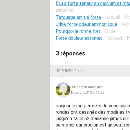
Eau à forte teneur en calcium et m
aliments
Tatouage amitié forte
- Accueil - M
Urine forte odeur ammoniaque
- Acc
Pourquoi je ronfle fort
- Guide
Forte douleur estomac
- Accueil - T
3 réponses
RÉPONSE 1 / 3
Utilisateur anonyme
16 août 2010 à 16:22
bonjour je me permets de vous signa
rondes ont dessinés des modèles très
jusqu'en taille 62 marianne james sur 
se méfier carlorsq'on est un peut ro