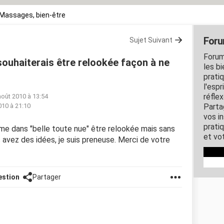
Massages, bien-être
Foru
Sujet Suivant
Forum
 souhaiterais être relookée façon à ne
les b
prati
l'espr
réfle
août 2010 à 13:54
010 à 21:10
Parta
vos i
pratiq
mme dans "belle toute nue" être relookée mais sans
et vo
 avez des idées, je suis preneuse. Merci de votre
estion
Partager