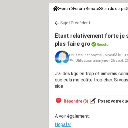
Forum
Forum Beauté
Soin du corps
Sujet Précédent
Etant relativement forte je
plus faire gro
Résolu
Utilisateur anonyme
-
Modifié le 10 
Utilisateur anonyme -
26 sept. 2
J'ai des kgs en trop et aimerais co
que cela me coûte trop cher. Si vous
aide
Répondre (3)
Posez votre qu
A voir également:
Hepafar