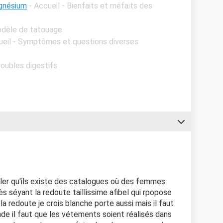
agnésium
- Accueil - Bienfaits et méfaits des
odèle de tatouage
ueil - Symptômes et questions diverses
roubles digestifs
ler qu'ils existe des catalogues où des femmes
 séyant la redoute taillissime afibel qui rpopose
la redoute je crois blanche porte aussi mais il faut
nde il faut que les vétements soient réalisés dans