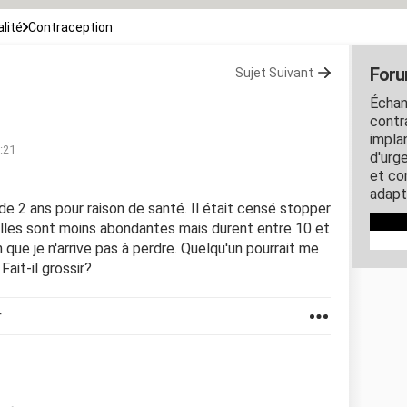
lité
Contraception
Foru
Sujet Suivant
Échan
contra
impla
0:21
d'urg
et co
adapt
 de 2 ans pour raison de santé. Il était censé stopper
 elles sont moins abondantes mais durent entre 10 et
an que je n'arrive pas à perdre. Quelqu'un pourrait me
Fait-il grossir?
r