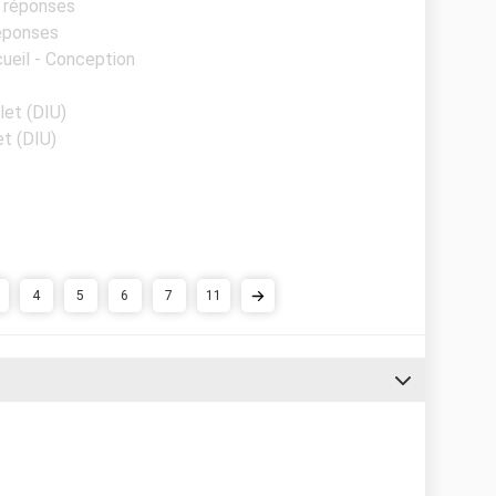
s réponses
réponses
cueil - Conception
ilet (DIU)
et (DIU)
4
5
6
7
11