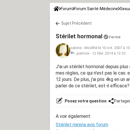
Forum
Forum Santé-Médecine
Sexua
Sujet Précédent
Stérilet hormonal
Fermé
sabine
-
Modifié le 10 oct. 2007 à 1
patricia -
12 févr. 2014 à 12:33
J'ai un stérilet hormonal depuis plus
mes règles, ce qui n'est pas le cas:
12 jours. De plus, j'ai pris 4kg en un 
parler de ce stérilet, est-il efficace? 
Posez votre question
Partage
A voir également:
Stérilet mirena avis forum