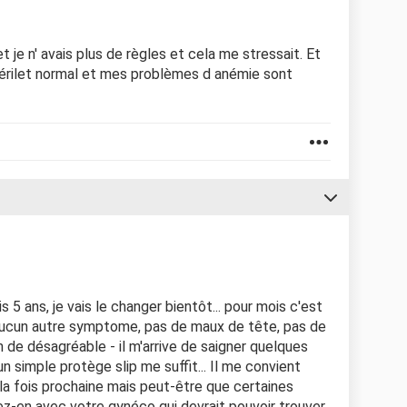
ffet je n' avais plus de règles et cela me stressait. Et
n stérilet normal et mes problèmes d anémie sont
 5 ans, je vais le changer bientôt... pour mois c'est
t aucun autre symptome, pas de maux de tête, pas de
en de désagréable - il m'arrive de saigner quelques
un simple protège slip me suffit... Il me convient
la fois prochaine mais peut-être que certaines
ez-en avec votre gynéco qui devrait pouvoir trouver