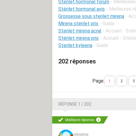
Sterilet hormonal forum
- Meilleure
Stérilet hormonal avis
- Meilleures 
Grossesse sous sterilet mirena
- Ac
Mirena stérilet prix
- Guide
Sterilet mirena acné
- Accueil - Stér
Stérilet mirena prix
- Accueil - Stéril
Sterilet kyleena
- Guide
202 réponses
1
2
3
RÉPONSE 1 / 202
Meilleure réponse
christine