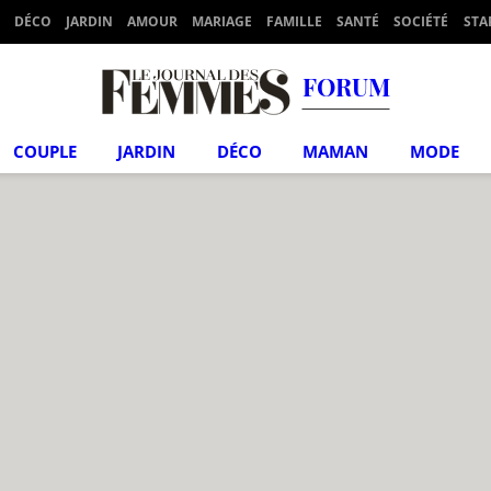
DÉCO
JARDIN
AMOUR
MARIAGE
FAMILLE
SANTÉ
SOCIÉTÉ
STA
FORUM
COUPLE
JARDIN
DÉCO
MAMAN
MODE