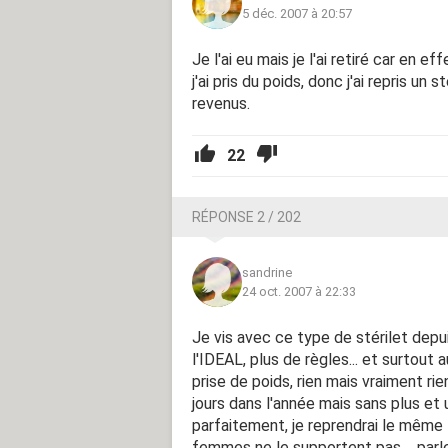
5 déc. 2007 à 20:57
Je l'ai eu mais je l'ai retiré car en e
j'ai pris du poids, donc j'ai repris u
revenus.
22
RÉPONSE 2 / 202
sandrine
24 oct. 2007 à 22:33
Je vis avec ce type de stérilet depuis
l'IDEAL, plus de règles... et surtou
prise de poids, rien mais vraiment ri
jours dans l'année mais sans plus et 
parfaitement, je reprendrai le même 
femmes ne le supportent pas.... parl