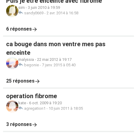
Puis je etre enceinte avec fibrome
sim
-
3 juin 2010 à 19:59
sandy0669
-
2 avr. 2014 à 16:58
6 réponses
ca bouge dans mon ventre mes pas
enceinte
malyssia
-
22 mai 2012 à 19:17
begonie
-
7 janv. 2015 à 05:40
25 réponses
operation fibrome
kate
-
6 oct. 2009 à 19:20
agregation1
-
10 juin 2011 à 18:05
3 réponses