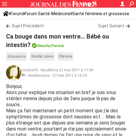
Forum
Forum Santé-Médecine
Santé féminine et grossesse
Sujet Précédent
Sujet Suivant
Ca bouge dans mon ventre... Bébé ou
intestin?
Résolu/Fermé
Grossesse
Sterilet cuivre
Fibrome
cookie30
-
Modifié le 23 mai 2011 à 11:09
twintheotina -
27 mai 2011 à 15:34
Bonjour,
Alors pour expliqué ma situation en bref je suis sous
stérilet mirena depuis plus de 3ans jusque là pas de
soucis...
Mais ça fait maintenant un petit moment que j'ai des
symptômes de grossesse dont nausées ect ... Mais le
plus étrange est que depuis une semaine je sens bouger
dans mon ventre, pourtant je n'ai pas spécialement envie
d'un bébé... Jeudi dernier j'ai fait une prise de sang et le