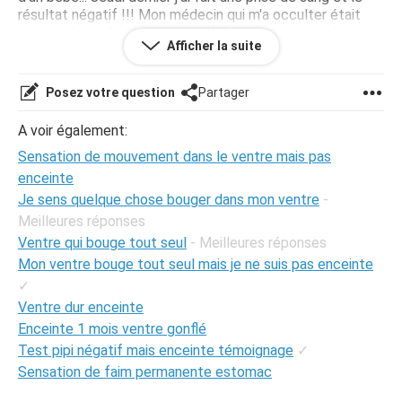
résultat négatif !!! Mon médecin qui m'a occulter était
persuadé que j'étais enceinte !! Je ne comprend plus rien
Afficher la suite
!! Donc retour chez le médecin ce matin il m'a prescrit
deux échos : Une pour vérifié si il y a un bébé et l'autre
pour voir si ce sont mes intestins qui me joue des tours !!
Posez votre question
Partager
Les prises de sang n'étant pas fiable à 100% mieux vaut
ne pas prendre de risque !!
A voir également:
Echos pelvienne, 27 mai et échos abdominale le 28 ...
Sensation de mouvement dans le ventre mais pas
On verra bien d'içi là !!
enceinte
Est-ce que quelqu'un à déjà été dans cette situation?
Je sens quelque chose bouger dans mon ventre
-
Finalement est-ce que vous étiez enceinte ou pas?
Meilleures réponses
Ou est-ce que quelqu'un et dans le même cas en ce
Ventre qui bouge tout seul
- Meilleures réponses
moment?
Mon ventre bouge tout seul mais je ne suis pas enceinte
Merci de répondre je viendrais dire ce qu'il en ai pour mon
cas quand j'aurais passé mes examens gynécologique,
✓
pour celle qui se poserait des questions !!
Ventre dur enceinte
Enceinte 1 mois ventre gonflé
Test pipi négatif mais enceinte témoignage
✓
Sensation de faim permanente estomac