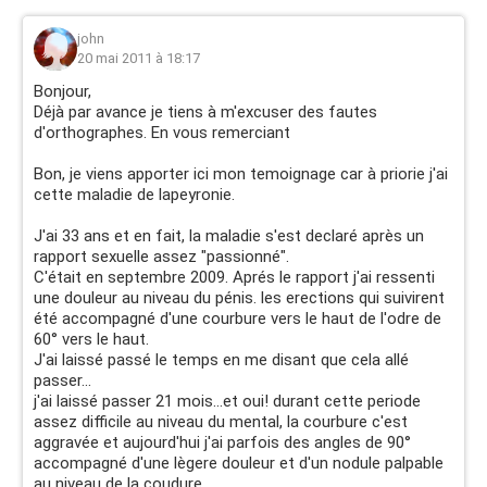
john
20 mai 2011 à 18:17
Bonjour,
Déjà par avance je tiens à m'excuser des fautes
d'orthographes. En vous remerciant
Bon, je viens apporter ici mon temoignage car à priorie j'ai
cette maladie de lapeyronie.
J'ai 33 ans et en fait, la maladie s'est declaré après un
rapport sexuelle assez "passionné".
C'était en septembre 2009. Aprés le rapport j'ai ressenti
une douleur au niveau du pénis. les erections qui suivirent
été accompagné d'une courbure vers le haut de l'odre de
60° vers le haut.
J'ai laissé passé le temps en me disant que cela allé
passer...
j'ai laissé passer 21 mois...et oui! durant cette periode
assez difficile au niveau du mental, la courbure c'est
aggravée et aujourd'hui j'ai parfois des angles de 90°
accompagné d'une lègere douleur et d'un nodule palpable
au niveau de la coudure.