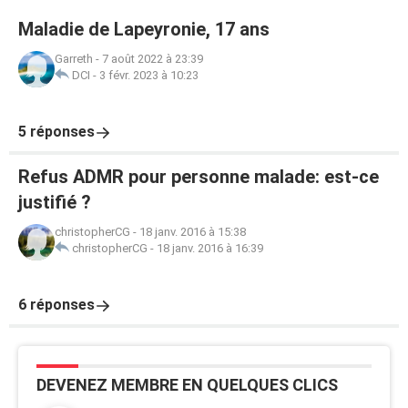
Maladie de Lapeyronie, 17 ans
Garreth
-
7 août 2022 à 23:39
DCI
-
3 févr. 2023 à 10:23
5 réponses
Refus ADMR pour personne malade: est-ce
justifié ?
christopherCG
-
18 janv. 2016 à 15:38
christopherCG
-
18 janv. 2016 à 16:39
6 réponses
DEVENEZ MEMBRE EN QUELQUES CLICS