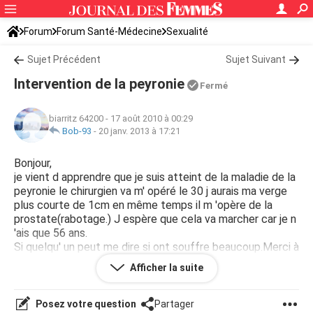
Forum
Forum Santé-Médecine
Sexualité
Sujet Précédent
Sujet Suivant
Intervention de la peyronie
Fermé
biarritz 64200
-
17 août 2010 à 00:29
Bob-93
-
20 janv. 2013 à 17:21
Bonjour,
je vient d apprendre que je suis atteint de la maladie de la
peyronie le chirurgien va m' opéré le 30 j aurais ma verge
plus courte de 1cm en même temps il m 'opère de la
prostate(rabotage.) J espère que cela va marcher car je n
'ais que 56 ans.
Si quelqu' un peut me dire si ont souffre beaucoup.Merci à
vous.
Afficher la suite
cordialement
Posez votre question
Partager