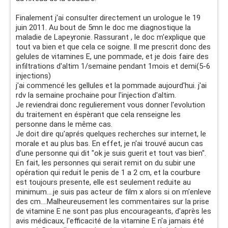
Finalement j'ai consulter directement un urologue le 19
juin 2011. Au bout de 5mn le doc me diagnostique la
maladie de Lapeyronie. Rassurant , le doc m'explique que
tout va bien et que cela ce soigne. Il me prescrit donc des
gelules de vitamines E, une pommade, et je dois faire des
infiltrations d'altim 1/semaine pendant 1mois et demi(5-6
injections)
j'ai commencé les gellules et la pommade aujourd'hui. j'ai
rdv la semaine prochaine pour l'injection d'altim.
Je reviendrai donc regulierement vous donner l'evolution
du traitement en éspèrant que cela renseigne les
personne dans le même cas.
Je doit dire qu'aprés quelques recherches sur internet, le
morale et au plus bas. En effet, je n'ai trouvé aucun cas
d'une personne qui dit "ok je suis guerit et tout vas bien".
En fait, les personnes qui serait remit on du subir une
opération qui reduit le penis de 1 a 2 cm, et la courbure
est toujours presente, elle est seulement reduite au
minimum....je suis pas acteur de film x alors si on m'enleve
des cm....Malheureusement les commentaires sur la prise
de vitamine E ne sont pas plus encourageants, d'après les
avis médicaux, l'efficacité de la vitamine E n'a jamais été