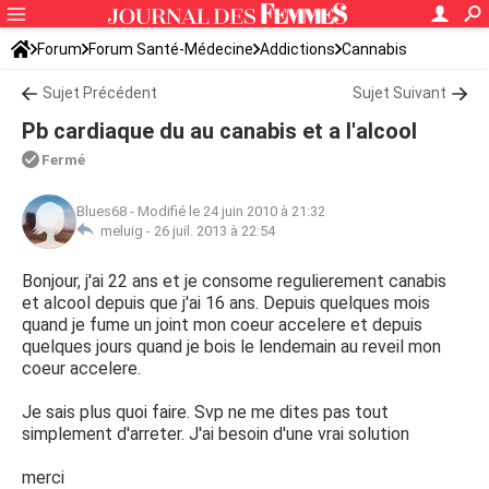
Forum
Forum Santé-Médecine
Addictions
Cannabis
Sujet Précédent
Sujet Suivant
Pb cardiaque du au canabis et a l'alcool
Fermé
Blues68
-
Modifié le 24 juin 2010 à 21:32
meluig -
26 juil. 2013 à 22:54
Bonjour, j'ai 22 ans et je consome regulierement canabis
et alcool depuis que j'ai 16 ans. Depuis quelques mois
quand je fume un joint mon coeur accelere et depuis
quelques jours quand je bois le lendemain au reveil mon
coeur accelere.
Je sais plus quoi faire. Svp ne me dites pas tout
simplement d'arreter. J'ai besoin d'une vrai solution
merci