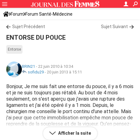
Forum
Forum Santé-Médecine
Symptômes et maladies courantes
Sujet Précédent
Sujet Suivant
ENTORSE DU POUCE
Entorse
BRIN21
-
22 juin 2010 à 10:34
sofidu29
-
20 juin 2013 à 15:11
Bonjour, Je me suis fait une entorse du pouce, il y a 6 mois
et je ne suis toujours pas rétabli. Au bout de 4 mois
seulement, on s'est aperçu que j'avais une rupture des
ligaments et j'ai été opéré il y a 1 mois. Depuis, le
chirurgien me conseille le port continu d'une attelle. Mais
j'ai peur que cette immobilisation empêche mon pouce de
reprendre de la souplesse et de la vigueur. Qu'en pensez-
vous d'après votre propre expérience ? Merci de vos
Afficher la suite
témoignages.