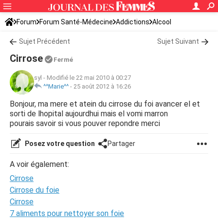
Forum
Forum Santé-Médecine
Addictions
Alcool
Sujet Précédent
Sujet Suivant
Cirrose
Fermé
syl
-
Modifié le 22 mai 2010 à 00:27
^^Marie^^
-
25 août 2012 à 16:26
Bonjour, ma mere et atein du cirrose du foi avancer el et
sorti de lhopital aujourdhui mais el vomi marron
pourais savoir si vous pouver repondre merci
Posez votre question
Partager
A voir également:
Cirrose
Cirrose du foie
Cirrose
7 aliments pour nettoyer son foie