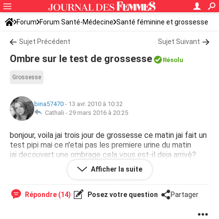
Forum
Forum Santé-Médecine
Santé féminine et grossesse
Sujet Précédent
Sujet Suivant
Ombre sur le test de grossesse
Résolu
Grossesse
bina57470
-
13 avr. 2010 à 10:32
Cathali -
29 mars 2016 à 20:25
bonjour, voila jai trois jour de grossesse ce matin jai fait un
test pipi mai ce n'etai pas les premiere urine du matin
jai decouvert une ombrage cela vous est-il deja arrivè?
--
Afficher la suite
la vie n'est pas simple
Répondre (14)
Posez votre question
Partager