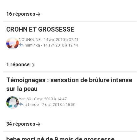
16 réponses
CROHN ET GROSSESSE
NOUNOUNE
-
14 avr. 2010 à 07:41
miminka
-
14 avr. 2010 à 12:44
1 réponse
Témoignages : sensation de brûlure intense
sur la peau
benj69
-
8 avr. 2010 à 14:47
p.horde
-
7 oct. 2018 à 16:50
34 réponses
bebe mort né de 9 mois de grossesse