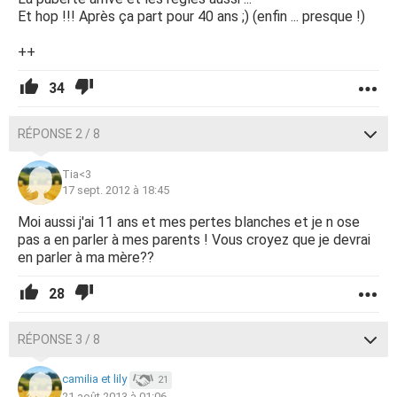
Et hop !!! Après ça part pour 40 ans ;) (enfin ... presque !)
++
34
RÉPONSE 2 / 8
Tia<3
17 sept. 2012 à 18:45
Moi aussi j'ai 11 ans et mes pertes blanches et je n ose
pas a en parler à mes parents ! Vous croyez que je devrai
en parler à ma mère??
28
RÉPONSE 3 / 8
camilia et lily
21
21 août 2013 à 01:06