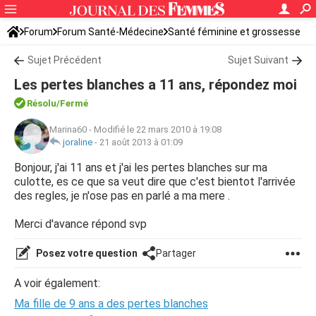
Forum
Forum Santé-Médecine
Santé féminine et grossesse
Ovulation
Sujet Précédent
Sujet Suivant
Les pertes blanches a 11 ans, répondez moi
Résolu/Fermé
Marina60
-
Modifié le 22 mars 2010 à 19:08
joraline
-
21 août 2013 à 01:09
Bonjour, j'ai 11 ans et j'ai les pertes blanches sur ma
culotte, es ce que sa veut dire que c'est bientot l'arrivée
des regles, je n'ose pas en parlé a ma mere .
Merci d'avance répond svp
Posez votre question
Partager
A voir également:
Ma fille de 9 ans a des pertes blanches