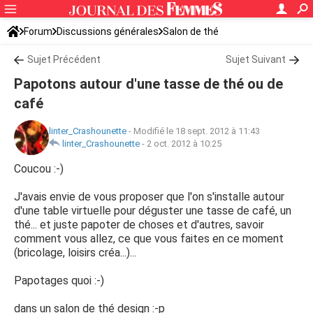
Forum
Discussions générales
Salon de thé
Sujet Précédent
Sujet Suivant
Papotons autour d'une tasse de thé ou de
café
linter_Crashounette
-
Modifié le 18 sept. 2012 à 11:43
linter_Crashounette
-
2 oct. 2012 à 10:25
Coucou :-)
J'avais envie de vous proposer que l'on s'installe autour
d'une table virtuelle pour déguster une tasse de café, un
thé... et juste papoter de choses et d'autres, savoir
comment vous allez, ce que vous faites en ce moment
(bricolage, loisirs créa...)...
Papotages quoi :-)
dans un salon de thé design :-p