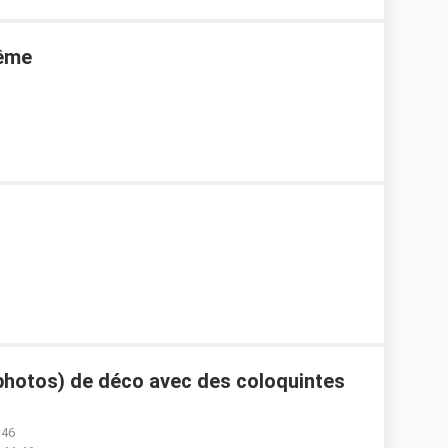
même
 photos) de déco avec des coloquintes
:46