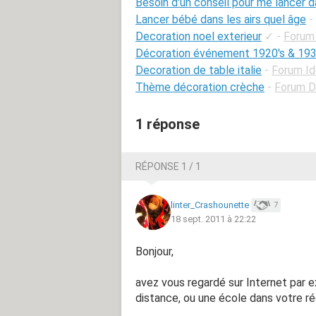
Besoin d'un conseil pour me lancer d
Lancer bébé dans les airs quel âge
-
Decoration noel exterieur
✓
-
Forum
Décoration événement 1920's & 193
Decoration de table italie
-
Forum I
Thème décoration crèche
-
Forum D
1 réponse
RÉPONSE 1 / 1
linter_Crashounette
7
18 sept. 2011 à 22:22
Bonjour,
avez vous regardé sur Internet par e
distance, ou une école dans votre rég