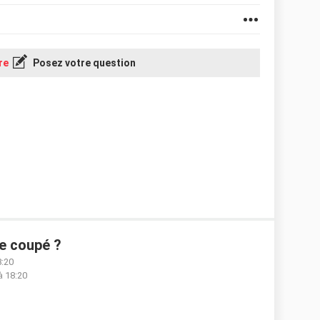
re
Posez votre question
re coupé ?
8:20
à 18:20