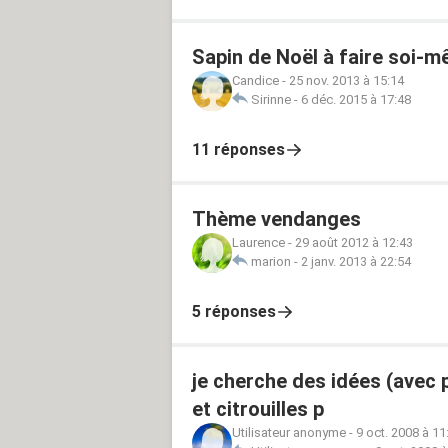
Sapin de Noël à faire soi-
Candice
-
25 nov. 2013 à 15:14
Sirinne
-
6 déc. 2015 à 17:48
11 réponses
Thème vendanges
Laurence
-
29 août 2012 à 12:43
marion
-
2 janv. 2013 à 22:54
5 réponses
je cherche des idées (avec
et citrouilles p
Utilisateur anonyme
-
9 oct. 2008 à 11