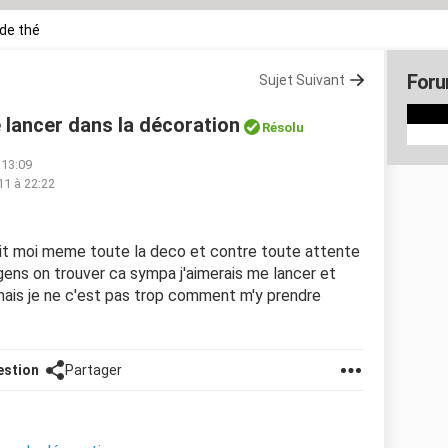
de thé
Foru
Sujet Suivant
 lancer dans la décoration
Résolu
 13:09
11 à 22:22
i fait moi meme toute la deco et contre toute attente
gens on trouver ca sympa j'aimerais me lancer et
 mais je ne c'est pas trop comment m'y prendre
estion
Partager