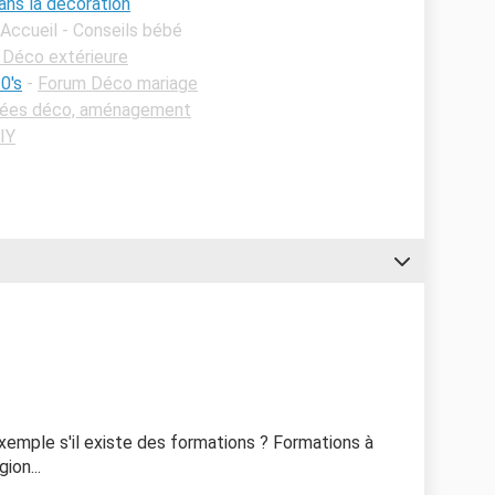
ans la décoration
 Accueil - Conseils bébé
 Déco extérieure
0's
-
Forum Déco mariage
dées déco, aménagement
IY
xemple s'il existe des formations ? Formations à
ion...