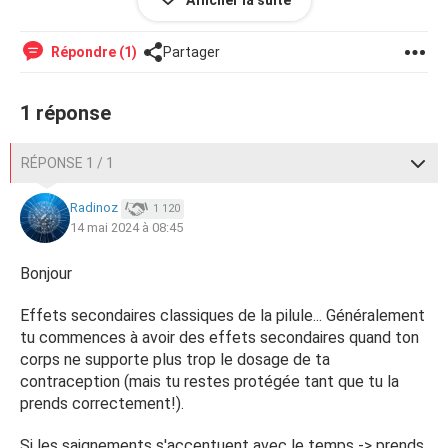
Afficher la suite
HCG dans le doute il y a 1 semaine : résultat négatif
Mais la je m'inquiète beaucoup ! Pouvez vous m'aider à y
Répondre (1)
Partager
voir plus clair svp?
Très bonne journée à toutes
1 réponse
RÉPONSE 1 / 1
Radinoz
1 120
14 mai 2024 à 08:45
Bonjour
Effets secondaires classiques de la pilule... Généralement
tu commences à avoir des effets secondaires quand ton
corps ne supporte plus trop le dosage de ta
contraception (mais tu restes protégée tant que tu la
prends correctement!).
Si les saignements s'accentuent avec le temps -> prends