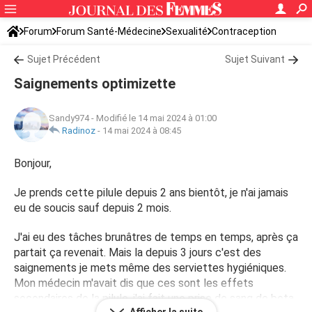
Forum
Forum Santé-Médecine
Sexualité
Contraception
Sujet Précédent
Sujet Suivant
Saignements optimizette
Sandy974
-
Modifié le 14 mai 2024 à 01:00
Radinoz
-
14 mai 2024 à 08:45
Bonjour,
Je prends cette pilule depuis 2 ans bientôt, je n'ai jamais
eu de soucis sauf depuis 2 mois.
J'ai eu des tâches brunâtres de temps en temps, après ça
partait ça revenait. Mais la depuis 3 jours c'est des
saignements je mets même des serviettes hygiéniques.
Mon médecin m'avait dis que ces sont les effets
secondaires de la pilule, j'ai fait une prise de sang de beta