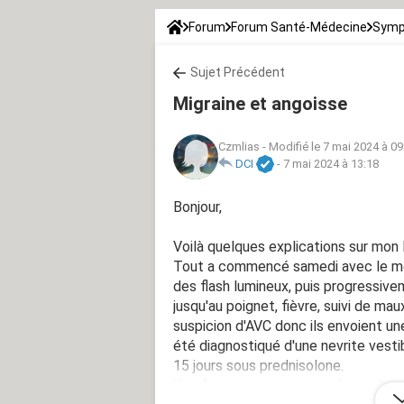
Forum
Forum Santé-Médecine
Symp
Sujet Précédent
Migraine et angoisse
Czmlias
-
Modifié le 7 mai 2024 à 09
DCI
-
7 mai 2024 à 13:18
Bonjour,
Voilà quelques explications sur mon l
Tout a commencé samedi avec le mom
des flash lumineux, puis progressiv
jusqu'au poignet, fièvre, suivi de m
suspicion d'AVC donc ils envoient une 
été diagnostiqué d'une nevrite vestibu
15 jours sous prednisolone.
Une fois aux urgences après quelque