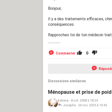
Merci par avance.
Bonjour,
Il y a des traitements efficaces, chi
conséquences.
Rapproches toi de ton médecin traitan
0
Commenter
Répond
Discussions similaires
Ménopause et prise de poid
katiana
-
8 oct. 2008 à 18:24
Josepha
-
26 nov. 2025 à 10:45