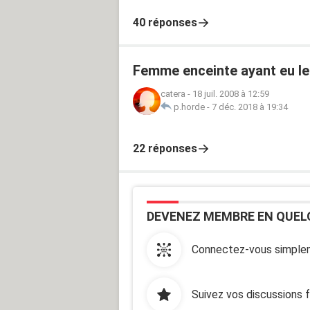
40 réponses
Femme enceinte ayant eu leu
catera
-
18 juil. 2008 à 12:59
p.horde
-
7 déc. 2018 à 19:34
22 réponses
DEVENEZ MEMBRE EN QUEL
Connectez-vous simplem
Suivez vos discussions 