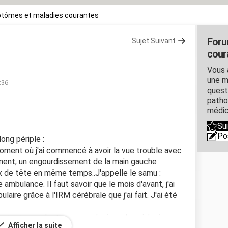
tômes et maladies courantes
Foru
Sujet Suivant
cour
Vous 
une m
:36
quest
patho
médic
Su
Po
ong périple :
ent où j'ai commencé à avoir la vue trouble avec
ement, un engourdissement de la main gauche
aux de tête en même temps..J'appelle le samu :
ambulance. Il faut savoir que le mois d'avant, j'ai
laire grâce à l'IRM cérébrale que j'ai fait. J'ai été
s tests, ce n'est pas neurologique, le médecin
Afficher la suite