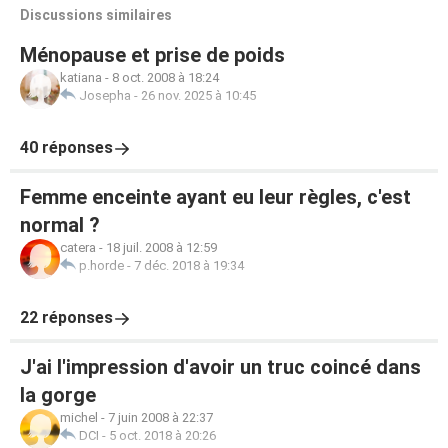
Discussions similaires
Ménopause et prise de poids
katiana
-
8 oct. 2008 à 18:24
Josepha
-
26 nov. 2025 à 10:45
40 réponses
Femme enceinte ayant eu leur règles, c'est
normal ?
catera
-
18 juil. 2008 à 12:59
p.horde
-
7 déc. 2018 à 19:34
22 réponses
J'ai l'impression d'avoir un truc coincé dans
la gorge
michel
-
7 juin 2008 à 22:37
DCI
-
5 oct. 2018 à 20:26