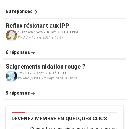
60 réponses
Reflux résistant aux IPP
overtherainbow
-
16 avr. 2021 à 11:04
DCI
-
18 avr. 2021 à 18:27
6 réponses
Saignements nidation rouge ?
Fm2106
-
2 sept. 2020 à 15:11
Andy31200
-
2 sept. 2020 à 18:03
5 réponses
DEVENEZ MEMBRE EN QUELQUES CLICS
Connectez-vous simplement avec ceux qui