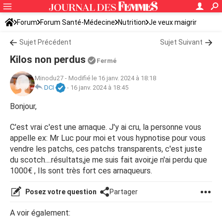
Forum
Forum Santé-Médecine
Nutrition
Je veux maigrir
Sujet Précédent
Sujet Suivant
Kilos non perdus
Fermé
Minodu27
-
Modifié le 16 janv. 2024 à 18:18
DCI
-
16 janv. 2024 à 18:45
Bonjour,
C'est vrai c'est une arnaque. J'y ai cru, la personne vous
appelle ex: Mr Luc pour moi et vous hypnotise pour vous
vendre les patchs, ces patchs transparents, c'est juste
du scotch....résultats,je me suis fait avoir,je n'ai perdu que
1000€ , Ils sont très fort ces arnaqueurs.
Posez votre question
Partager
A voir également: