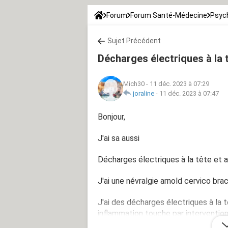
Forum
Forum Santé-Médecine
Psych
Sujet Précédent
Décharges électriques à la 
Mich30
-
11 déc. 2023 à 07:29
joraline
-
11 déc. 2023 à 07:47
Bonjour,
J'ai sa aussi
Décharges électriques à la tête et 
J'ai une névralgie arnold cervico bra
J'ai des décharges électriques à la 
inflammation touche par intervention 