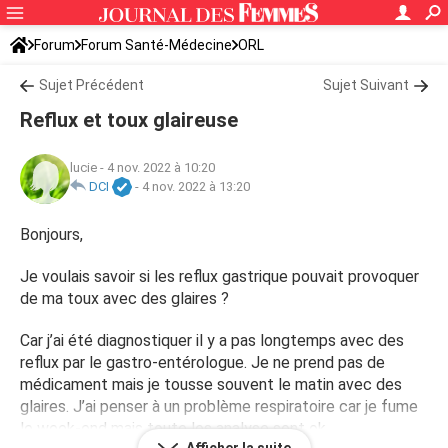
Forum
Forum Santé-Médecine
ORL
Sujet Précédent
Sujet Suivant
Reflux et toux glaireuse
lucie
-
4 nov. 2022 à 10:20
DCI
-
4 nov. 2022 à 13:20
Bonjours,
Je voulais savoir si les reflux gastrique pouvait provoquer
de ma toux avec des glaires ?
Car j’ai été diagnostiquer il y a pas longtemps avec des
reflux par le gastro-entérologue. Je ne prend pas de
médicament mais je tousse souvent le matin avec des
glaires. J’ai penser à un problème respiratoire car je fume
le week-end mais toute les analyse sont ok.