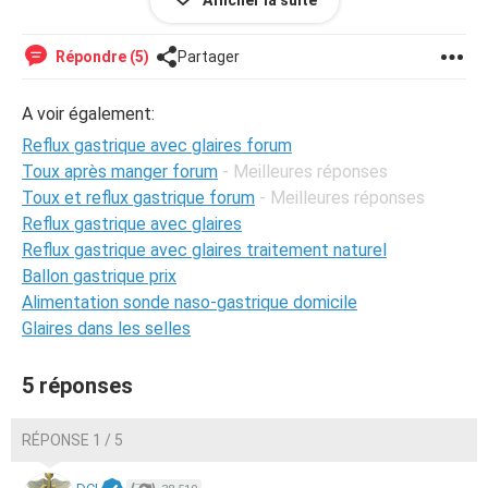
Afficher la suite
est il possible que le reflux provoque cette toux irritative
avec la remonté de glaire, j’ai souvent des glaires dans la
Répondre (5)
Partager
gorge aussi.
A voir également:
Merci d’avance pour votre réponse et à bientôt
Reflux gastrique avec glaires forum
Toux après manger forum
- Meilleures réponses
Toux et reflux gastrique forum
- Meilleures réponses
Reflux gastrique avec glaires
Reflux gastrique avec glaires traitement naturel
Ballon gastrique prix
Alimentation sonde naso-gastrique domicile
Glaires dans les selles
5 réponses
RÉPONSE 1 / 5