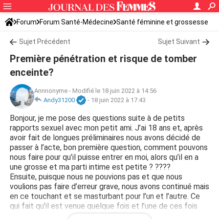
Forum
Forum Santé-Médecine
Santé féminine et grossesse
Tomber enceinte
Sujet Précédent
Sujet Suivant
Première pénétration et risque de tomber
enceinte?
Annnonyme
-
Modifié le 18 juin 2022 à 14:56
Andy31200
-
18 juin 2022 à 17:43
Bonjour, je me pose des questions suite à de petits
rapports sexuel avec mon petit ami. J’ai 18 ans et, après
avoir fait de longues préliminaires nous avons décidé de
passer à l’acte, bon première question, comment pouvons
nous faire pour qu’il puisse entrer en moi, alors qu’il en a
une grosse et ma parti intime est petite ? ????
Ensuite, puisque nous ne pouvions pas et que nous
voulions pas faire d’erreur grave, nous avons continué mais
en ce touchant et se masturbant pour l’un et l’autre. Ce
qui fait qu’il est venue quelque fois et l’une de ces fois
c’était sur moi, mais au niveau du bas dos et un peu plus