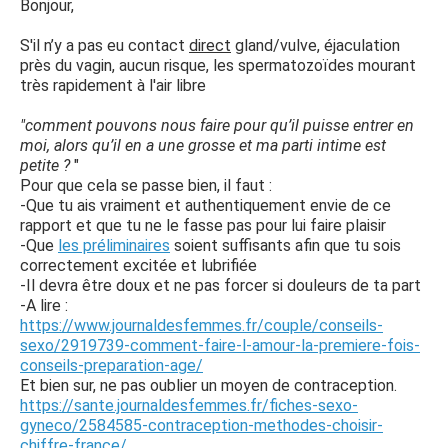
Bonjour,
S'il n’y a pas eu contact
direct
gland/vulve, éjaculation
près du vagin, aucun risque, les spermatozoïdes mourant
très rapidement à l'air libre
"comment pouvons nous faire pour qu’il puisse entrer en
moi, alors qu’il en a une grosse et ma parti intime est
petite ?
"
Pour que cela se passe bien, il faut :
-Que tu ais vraiment et authentiquement envie de ce
rapport et que tu ne le fasse pas pour lui faire plaisir
-Que
les préliminaires
soient suffisants afin que tu sois
correctement excitée et lubrifiée
-Il devra être doux et ne pas forcer si douleurs de ta part
-A lire :
https://www.journaldesfemmes.fr/couple/conseils-
sexo/2919739-comment-faire-l-amour-la-premiere-fois-
conseils-preparation-age/
Et bien sur, ne pas oublier un moyen de contraception.
https://sante.journaldesfemmes.fr/fiches-sexo-
gyneco/2584585-contraception-methodes-choisir-
chiffre-france/