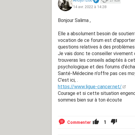
Andy31200
27 828
14 avr. 2022 à 14:28
Bonjour Salima ,
Elle a absolument besoin de soutient,
vocation de ce forum est d'apporter
questions relatives à des problèmes
Je vais donc te conseiller vivement d
trouveras les conseils adaptés à cett
psychologique et des forums d'écha
Santé-Médecine n'offre pas ces moye
C'est ici, .
https://www.ligue-cancer.net/
Courage et si cette situation engen
sommes bien sur à ton écoute
1
Commenter