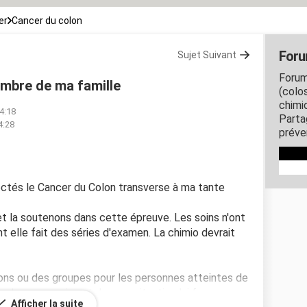
er
Cancer du colon
Foru
Sujet Suivant
Forum
mbre de ma famille
(colo
chimi
14:18
Parta
4:28
préve
tectés le Cancer du Colon transverse à ma tante
t la soutenons dans cette épreuve. Les soins n'ont
 elle fait des séries d'examen. La chimio devrait
ations ou des groupes pour les personnes atteintes de
 des gens qui sont dans sa situation lui fera
Afficher la suite