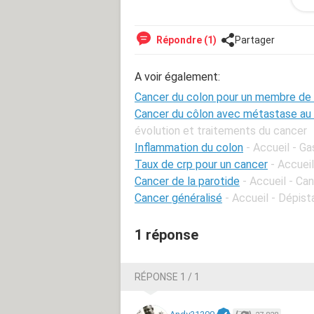
beaucoup de bien.
Dans l'attente de vous lire.
Répondre (1)
Partager
Salima
A voir également:
Cancer du colon pour un membre de 
Cancer du côlon avec métastase au 
évolution et traitements du cancer
Inflammation du colon
- Accueil - G
Taux de crp pour un cancer
- Accuei
Cancer de la parotide
- Accueil - Ca
Cancer généralisé
- Accueil - Dépist
1 réponse
RÉPONSE 1 / 1