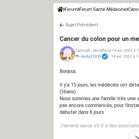
Forum
Forum Santé-Médecine
Canc
Sujet Précédent
Cancer du colon pour un me
SalimaB
-
Modifié le 14 avr. 2022 à 
Andy31200
-
14 avr. 2022 à 1
Bonjour,
Il y'a 15 jours, les médecins ont dé
(36ans).
Nous sommes une famille très unie e
pas encore commencés, pour l'instant
débuter dans 6 jours.
J'aimerai savoir s'il y' a des associ
ce cancer ? Je pense que parler avec